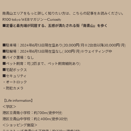
南青山エリアをもっと詳しく知りたい方は、こちらの記事をお読みください。
R100 tokyo WEBマガジン－Curiosity
■定番と最先端が同居する、五感が満たされる街「南青山」を歩く
■駐車場：2024年6月13日現在空あり(20,000円/月※2台目以降30,000円/月)
■駐輪場：2024年6月13日現在空なし( 500円/月)※ウェイティング中
■バイク置場：なし
■ペット飼育：可(2匹まで、ペット飼育細則あり)
■宅配ボックス
■セキュリティ
・オートロック
・防犯カメラ
【Life information】
＜学区＞
港区立青南小学校：約700m(徒歩9分)
港区立青山中学校：約2,400m(徒歩30分)
＜ショッピング施設＞