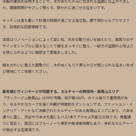
木製の建具を採用することで、木のあたたかみに包まれる空間に仕上がりまし
た。間接照明がやさしく照らす、穏やかに過ごせる住まいです。
キッチンは落ち着いて料理の時間が過ごせる独立型。廊下側からもアクセスで
き、効率的な回遊導線です。
本邸はリノベーションによって梁と柱、天井の取り合いを揃えたり、扉周りのデ
ザインをシンプルに設えることで線をまっすぐに整え、一続きの空間の心地よさ
を感じられるように細部まで意識をしました。
線をきれいに整えた間取りに、木のぬくもりで柔らかさが感じられる住まいをぜ
ひ現地にてご体感ください。
最先端とヴィンテージが同居する、カルチャーの発信地・南青山エリア
『ヴィラージュ南青山』は1997年築、総戸数40戸。タイル貼りで重厚感があ
り、ゆるやかなカーブを描く外観が特徴的なマンションです。ファッション・イ
ンテリア・アートなど洗練されたカルチャーのある南青山エリアにあり、六本木
通りに面し、渋谷や六本木方面にもバス1本でアクセス可能な立地です。骨董通
りに程近く、周辺にはブルーノート東京や根津美術館もあり、多彩なカルチャー
が融合する住環境です。