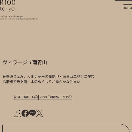
R100 tokyo
menu
ヴィラージュ南青山
骨董通り至近、カルチャーの発信地・南青山エリアに佇む
13階建て最上階・木のぬくもりが柔らかな住まい
赤坂・青山・麻布
～100 ㎡
素材にこだわり
share