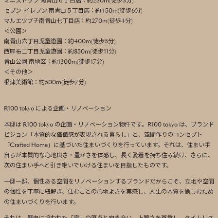
ミニストップ 南青山６丁目店：約230m(徒歩3分)
セブン-イレブン 南青山５丁目店：約450m(徒歩6分)
マルエツプチ南青山七丁目店：約270m(徒歩4分)
＜公園＞
南青山六丁目児童遊園：約400m(徒歩5分)
西麻布二丁目児童遊園：約850m(徒歩11分)
青山公園 南地区：約1300m(徒歩17分)
＜その他＞
根津美術館：約500m(徒歩7分)
R100 tokyo による企画・リノベーション
本邸は R100 tokyo の企画・リノベーション物件です。R100 tokyo は、ブランド
ビジョン「本質的な価値感が表現される暮らし」と、空間作りのコンセプト
「Crafted Home」に基づいた住まいづくりを行っています。それは、住まい手
自らが本質的な心地良さ・豊かさを体感し、長く愛着を持ち住み続け、さらに、
次の住まい手へと引き継いでいける住まいを目指したものです。
一邸一邸、個性ある空間をリノベーションするブランドだからこそ、立地や空間
の個性を丁寧に紐解き、住むことの心地よさを実感し、人生の本質を愉しむため
の住まいづくりを行います。
それは、歴史に培われた「家」の原点と向き合い、上質さを尊重し、タイムレス