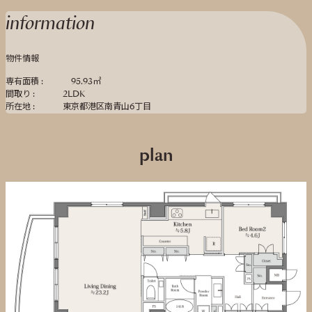
information
物件情報
専有面積 :
95.93㎡
間取り :
2LDK
所在地 :
東京都港区南青山6丁目
plan