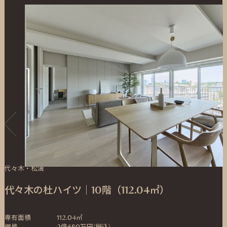
代々木・松濤
代々木の杜ハイツ｜10階（112.04㎡）
専有面積
112.04㎡