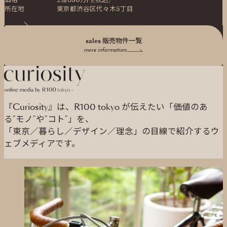
価格
2億680万円(税込)
所在地
東京都渋谷区代々木5丁目
sales 販売物件一覧
more information
『Curiosity』は、R100 tokyo が伝えたい「価値のあ
る"モノ"や"コト"」を、
「東京／暮らし／デザイン／理念」の目線で紹介するウ
ェブメディアです。