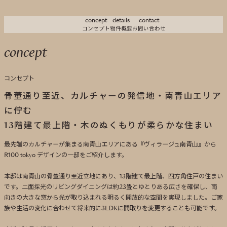
concept
details
contact
コンセプト
物件概要
お問い合わせ
concept
コンセプト
骨董通り至近、カルチャーの発信地・南青山エリア
に佇む
13階建て最上階・木のぬくもりが柔らかな住まい
最先端のカルチャーが集まる南青山エリアにある『ヴィラージュ南青山』から
R100 tokyo デザインの一邸をご紹介します。
本邸は南青山の骨董通り至近立地にあり、13階建て最上階、四方角住戸の住まい
です。二面採光のリビングダイニングは約23畳とゆとりある広さを確保し、南
向きの大きな窓から光が取り込まれる明るく開放的な空間を実現しました。ご家
族や生活の変化に合わせて将来的に3LDKに間取りを変更することも可能です。