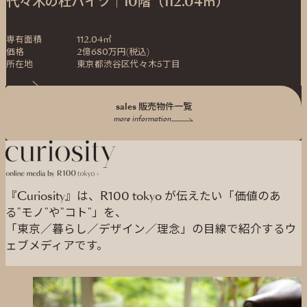
代々木の杜ハイツ｜10階（112.04㎡）
専有面積
112.04㎡
価格
2億680万円(税込)
所在地
東京都渋谷区代々木5丁目
sales 販売物件一覧
more information
『Curiosity』は、R100 tokyo が伝えたい「価値のあ
る"モノ"や"コト"」を、
「東京／暮らし／デザイン／理念」の目線で紹介するウ
ェブメディアです。