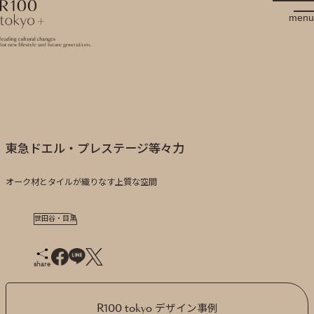
R100 tokyo
menu
東急ドエル・プレステージ等々力
オーク材とタイルが織りなす上質な空間
世田谷・目黒
share
R100 tokyo デザイン事例