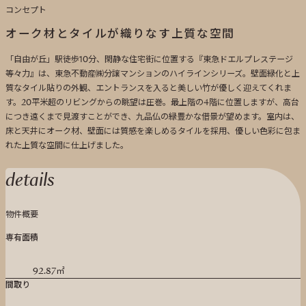
コンセプト
オーク材とタイルが織りなす上質な空間
「自由が丘」駅徒歩10分、閑静な住宅街に位置する『東急ドエルプレステージ
等々力』は、東急不動産㈱分譲マンションのハイラインシリーズ。壁面緑化と上
質なタイル貼りの外観、エントランスを入ると美しい竹が優しく迎えてくれま
す。20平米超のリビングからの眺望は圧巻。最上階の4階に位置しますが、高台
につき遠くまで見渡すことができ、九品仏の緑豊かな借景が望めます。室内は、
床と天井にオーク材、壁面には質感を楽しめるタイルを採用、優しい色彩に包ま
れた上質な空間に仕上げました。
details
物件概要
専有面積
92.87㎡
間取り