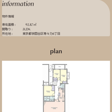
information
物件情報
専有面積 :
92.87㎡
間取り :
3LDK
所在地 :
東京都世田谷区等々力6丁目
plan