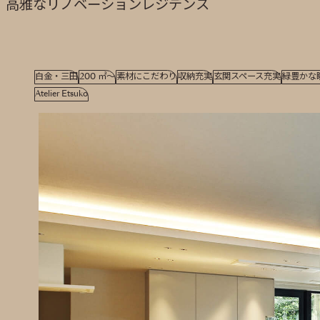
高雅なリノベーションレジデンス
白金・三田
200 ㎡～
素材にこだわり
収納充実
玄関スペース充実
緑豊かな
Atelier Etsuko