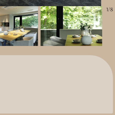
1
/
8