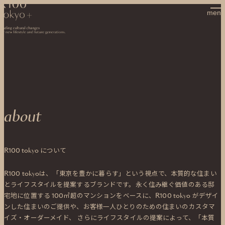
R100 tokyo
menu
about
R100 tokyo について
R100 tokyoは、「東京を豊かに暮らす」という視点で、本質的な住まい
とライフスタイルを提案するブランドです。永く住み継ぐ価値のある邸
宅地に位置する
100㎡超のマンションをベースに、R100 tokyo がデザイ
ンした住まいのご提供や、お客様一人ひとりのための住まいのカスタマ
イズ・オーダーメイド、
さらにライフスタイルの提案によって、「本質