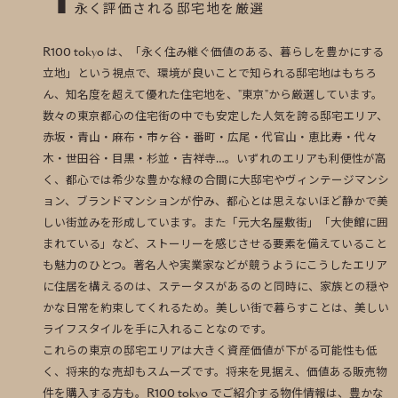
永く評価される邸宅地を厳選
R100 tokyo は、「永く住み継ぐ価値のある、暮らしを豊かにする
立地」という視点で、環境が良いことで知られる邸宅地はもちろ
ん、知名度を超えて優れた住宅地を、"東京"から厳選しています。
数々の東京都心の住宅街の中でも安定した人気を誇る邸宅エリア、
赤坂・青山・麻布・市ヶ谷・番町・広尾・代官山・恵比寿・代々
木・世田谷・目黒・杉並・吉祥寺…。いずれのエリアも利便性が高
く、都心では希少な豊かな緑の合間に大邸宅やヴィンテージマンシ
ョン、ブランドマンションが佇み、都心とは思えないほど静かで美
しい街並みを形成しています。また「元大名屋敷街」「大使館に囲
まれている」など、ストーリーを感じさせる要素を備えていること
も魅力のひとつ。著名人や実業家などが競うようにこうしたエリア
に住居を構えるのは、ステータスがあるのと同時に、家族との穏や
かな日常を約束してくれるため。美しい街で暮らすことは、美しい
ライフスタイルを手に入れることなのです。
これらの東京の邸宅エリアは大きく資産価値が下がる可能性も低
く、将来的な売却もスムーズです。将来を見据え、価値ある販売物
件を購入する方も。R100 tokyo でご紹介する物件情報は、豊かな