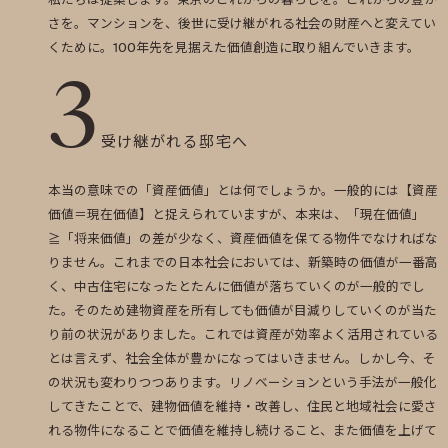
私たちは提案します。東京のこれからの暮らしを。これからの豊か
さを。マンションを、後世に受け継がれる社会の財産へと変えてい
くために。100年先を見据えた価値創造に取り組んでいきます。
3
受け継がれる邸宅へ
本当の意味での「資産価値」とは何でしょうか。一般的には【資産
価値＝現在価値】と捉えられていますが、本来は、「現在価値」
≧「将来価値」の差が少なく、資産価値を保てる物件でなければな
りません。これまでの日本社会においては、新築時の価値が一番高
く、中古住宅になったとたんに価値が落ちていくのが一般的でし
た。そのため建物資産を所有しても価値が目減りしていくのが当た
り前の状況がありました。これでは資産が効率よく活用されている
とは言えず、社会全体が豊かになってはいきません。しかし今、そ
の状況も変わりつつあります。リノベーションという手法が一般化
してきたことで、建物価値を維持・改善し、住民と地域社会に愛さ
れる物件になることで価値を維持し続けること、また価値を上げて