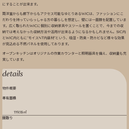
にすることが出来ます。
両洋室からも廊下からもアクセス可能なゆとりあるWICは、ファッションにこ
だわりを持っていらっしゃる方の暮らしを想定し、壁には一面鏡を配置していま
す。広く取られたWICに個別に収納家具やスツールを置くことで、今までの収
納では考えなかった収納方法や活用が出来るようになるかもしれません。SIC内
とWIC内ともに”モイスNT内装材”という、吸湿・防臭・防カビなど様々な効果
が見込める不燃パネルを使用しております。
オープンキッチンはオリジナルの作業カウンターと照明器具を備え、収納量も充
実しています。
details
物件概要
専有面積
119.18㎡
間取り