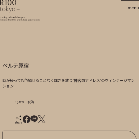
R100 tokyo
menu
ベルテ原宿
時が経っても色褪せることなく輝きを放つ”神宮前アドレス”のヴィンテージマン
ション
代々木・松濤
share