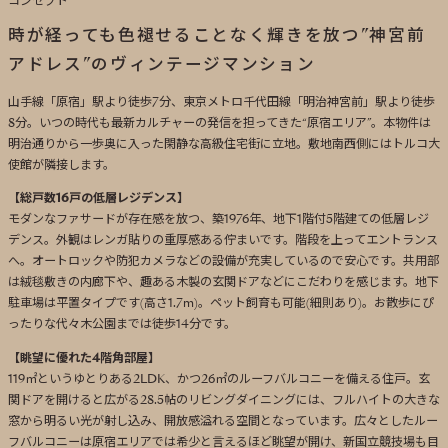
コンセプト
時が経っても色褪せることなく輝きを放つ”神宮前
アドレス”のヴィンテージマンション
山手線「原宿」駅より徒歩7分、東京メトロ千代田線「明治神宮前」駅より徒歩
8分。いつの時代も最新カルチャーの発信を担ってきた“原宿エリア”。本物件は
明治通りから一歩奥に入った閑静な高級住宅街に立地。敷地南西側にはトルコ大
使館が隣接します。
【総戸数16戸の低層レジデンス】
モダンなファサードが存在感を放つ、築1976年、地下1階付5階建ての低層レジ
デンス。外観はレンガ貼りの重厚感ある佇まいです。階段を上ってエントランス
へ。オートロックや防犯カメラなどの設備が充実しているので安心です。共用部
は絨毯敷きの内廊下や、趣ある木製の玄関ドアなどにこだわりを感じます。地下
駐車場は平置タイプです(高さ1.7m)。ペット飼育も可能(細則あり)。お散歩にぴ
ったりな代々木公園までは徒歩14分です。
【眺望に優れた4階角部屋】
119㎡というゆとりある2LDK、かつ26㎡のルーフバルコニーを備える住戸。玄
関ドアを開けると広がる28.5帖のリビングダイニングには、フルハイトの大きな
窓から明るい光が射し込み、開放感溢れる空間となっています。広々としたルー
フバルコニーは原宿エリアでは希少と言えるほど眺望が開け、新国立競技場も目