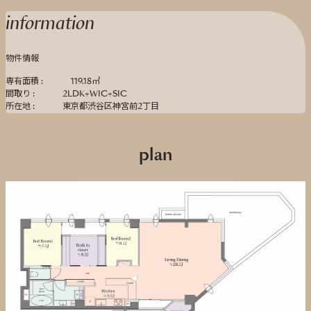
information
物件情報
専有面積 :
119.18㎡
間取り :
2LDK+WIC+SIC
所在地 :
東京都渋谷区神宮前2丁目
plan