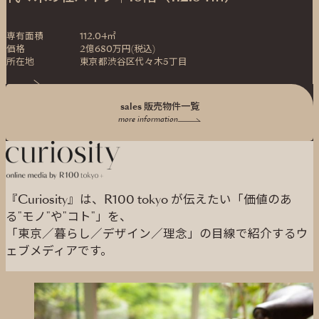
専有面積
112.04㎡
価格
2億680万円(税込)
所在地
東京都渋谷区代々木5丁目
sales 販売物件一覧
more information
『Curiosity』は、R100 tokyo が伝えたい「価値のあ
る"モノ"や"コト"」を、
「東京／暮らし／デザイン／理念」の目線で紹介するウ
ェブメディアです。