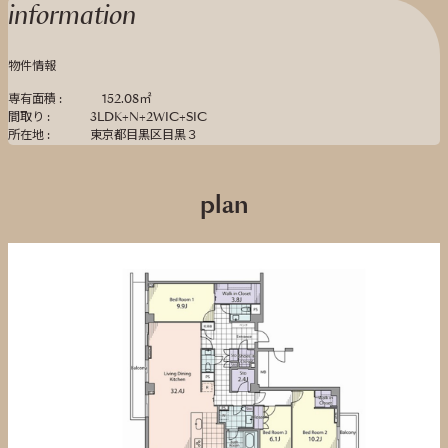
information
物件情報
専有面積 :
152.08㎡
間取り :
3LDK+N+2WIC+SIC
所在地 :
東京都目黒区目黒３
plan