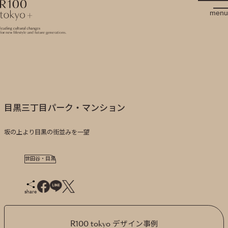
R100 tokyo
menu
目黒三丁目パーク・マンション
坂の上より目黒の街並みを一望
世田谷・目黒
share
R100 tokyo デザイン事例