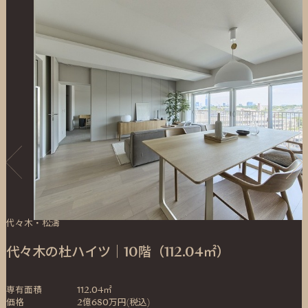
代々木・松濤
代々木の杜ハイツ｜10階（112.04㎡）
専有面積
112.04㎡
価格
2億680万円(税込)