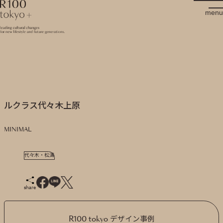
R100 tokyo
menu
ルクラス代々木上原
MINIMAL
代々木・松濤
share
R100 tokyo デザイン事例