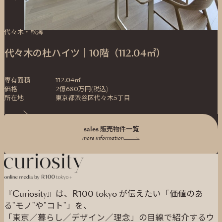
代々木・松濤
代々木の杜ハイツ｜10階（112.04㎡）
専有面積
112.04㎡
価格
2億680万円(税込)
所在地
東京都渋谷区代々木5丁目
sales 販売物件一覧
more information
『Curiosity』は、R100 tokyo が伝えたい「価値のあ
る"モノ"や"コト"」を、
「東京／暮らし／デザイン／理念」の目線で紹介するウ