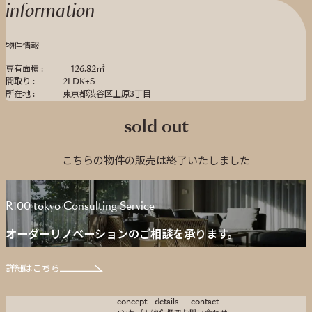
information
物件情報
専有面積 :
126.82㎡
間取り :
2LDK+S
所在地 :
東京都渋谷区上原3丁目
sold out
こちらの物件の販売は終了いたしました
R100 tokyo Consulting Service
オーダーリノベーションのご相談を承ります。
詳細はこちら
concept
details
contact