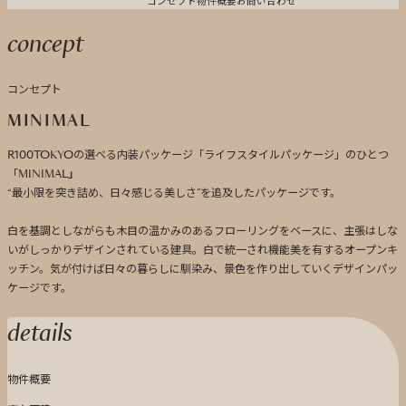
コンセプト
物件概要
お問い合わせ
concept
コンセプト
MINIMAL
R100TOKYOの選べる内装パッケージ「ライフスタイルパッケージ」のひとつ
「MINIMAL
」
“最小限を突き詰め、日々感じる美しさ”を追及したパッケージです。
白を基調としながらも木目の温かみのあるフローリングをベースに、主張はしな
いがしっかりデザインされている建具。白で統一され機能美を有するオープンキ
ッチン。気が付けば日々の暮らしに馴染み、景色を作り出していくデザインパッ
ケージです。
details
物件概要