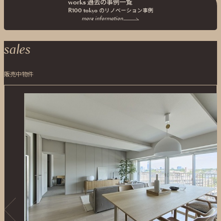
works 過去の事例一覧
R100 tokyo の
リノベーション事例
more information
sales
販売中物件