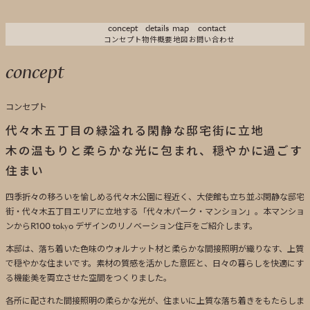
concept
details
map
contact
コンセプト
物件概要
地図
お問い合わせ
concept
コンセプト
代々木五丁目の緑溢れる閑静な邸宅街に立地
木の温もりと柔らかな光に包まれ、穏やかに過ごす
住まい
四季折々の移ろいを愉しめる代々木公園に程近く、大使館も立ち並ぶ閑静な邸宅
街・代々木五丁目エリアに立地する「代々木パーク・マンション」。本マンショ
ンからR100 tokyo デザインのリノベーション住戸をご紹介します。
本邸は、落ち着いた色味のウォルナット材と柔らかな間接照明が織りなす、上質
で穏やかな住まいです。素材の質感を活かした意匠と、日々の暮らしを快適にす
る機能美を両立させた空間をつくりました。
各所に配された間接照明の柔らかな光が、住まいに上質な落ち着きをもたらしま