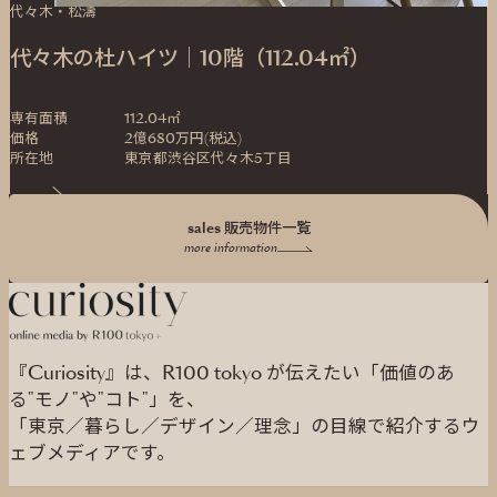
代々木・松濤
代々木の杜ハイツ｜10階（112.04㎡）
専有面積
112.04㎡
価格
2億680万円(税込)
所在地
東京都渋谷区代々木5丁目
sales 販売物件一覧
more information
『Curiosity』は、R100 tokyo が伝えたい「価値のあ
る"モノ"や"コト"」を、
「東京／暮らし／デザイン／理念」の目線で紹介するウ
ェブメディアです。