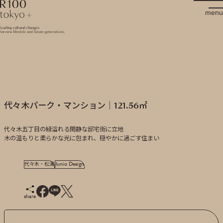
R100 tokyo
menu
代々木パーク・マンション｜121.56㎡
代々木五丁目の緑溢れる閑静な邸宅街に立地
木の温もりと柔らかな光に包まれ、穏やかに過ごす住まい
代々木・松濤
Junio Design
share