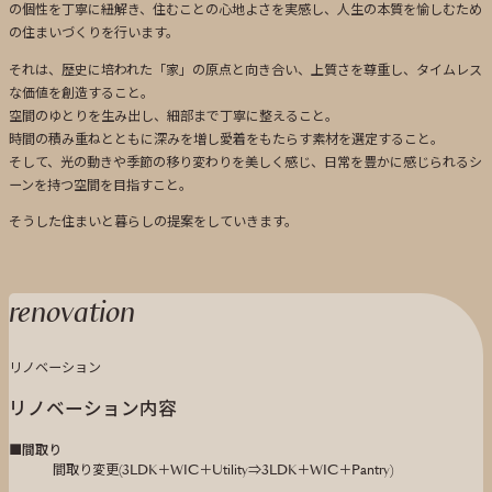
の個性を丁寧に紐解き、住むことの心地よさを実感し、人生の本質を愉しむため
の住まいづくりを行います。
それは、歴史に培われた「家」の原点と向き合い、上質さを尊重し、タイムレス
な価値を創造すること。
空間のゆとりを生み出し、細部まで丁寧に整えること。
時間の積み重ねとともに深みを増し愛着をもたらす素材を選定すること。
そして、光の動きや季節の移り変わりを美しく感じ、日常を豊かに感じられるシ
ーンを持つ空間を目指すこと。
そうした住まいと暮らしの提案をしていきます。
renovation
リノベーション
リノベーション内容
■間取り
間取り変更(3LDK＋WIC＋Utility⇒3LDK＋WIC＋Pantry)