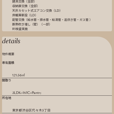
建具交換（全部）
収納扉交換（全部）
天井カセット式エアコン交換（LD）
床暖房新設（LD）
配管交換（給水管・排水管・給湯管・追炊き管・ガス管 ）
断熱吹き増し（壁）（一部）
R1検査実施
details
物件概要
専有面積
121.56㎡
間取り
3LDK+WIC+Pantry
所在地
東京都渋谷区代々木5丁目