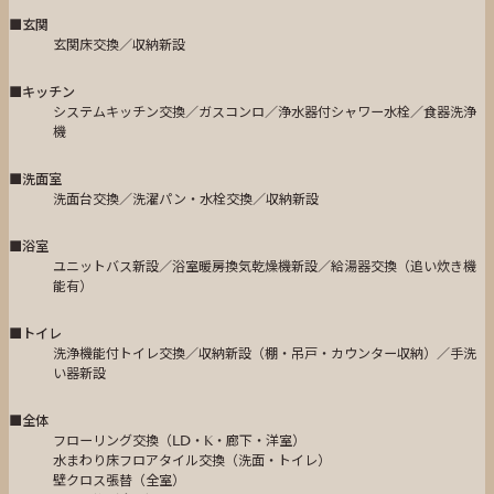
■玄関
玄関床交換／収納新設
■キッチン
システムキッチン交換／ガスコンロ／浄水器付シャワー水栓／食器洗浄
機
■洗面室
洗面台交換／洗濯パン・水栓交換／収納新設
■浴室
ユニットバス新設／浴室暖房換気乾燥機新設／給湯器交換（追い炊き機
能有）
■トイレ
洗浄機能付トイレ交換／収納新設（棚・吊戸・カウンター収納）／手洗
い器新設
■全体
フローリング交換（LD・K・廊下・洋室）
水まわり床フロアタイル交換（洗面・トイレ）
壁クロス張替（全室）