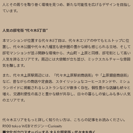
人とその周りを取り巻く環境を見つめ、新たな可能性を広げるデザインを目指し
ています。
人気の邸宅街 “代々木5丁目”
本マンションが位置する代々木5丁目は、代々木エリアの中でもヒルトップに位
置し、代々木公園や代々木八幡宮も徒歩圏の豊かな緑も感じられる立地、そして
邸宅マンションが並ぶ閑静な環境から、大山町・上原と同様、邸宅街として高い
人気を誇るエリアです。周辺には大使館が立ち並び、ミックスカルチャーな雰囲
気を醸します。
また、代々木上原駅周辺には、「代々木上原駅前商店街」や「上原銀座商店街」
など、昔ながらの商店や定食店、スタイリッシュなコーヒースタンドや、ミシュ
ランガイドに掲載されるレストランなどが数多く存在。個性豊かな店舗も続々と
増え、交通利便性の高さと豊かな緑が共存し、日々の暮らしの愉しみも多い人気
のエリアです。
代々木エリアをもっと詳しく知りたい方は、こちらの記事をお読みください。
R100 tokyo WEBマガジン－Curiosity
■
文化がクロスオーバーする 大人な邸宅街・代々木を歩く