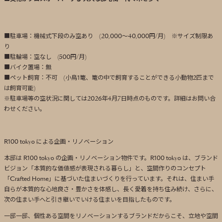
■駐車場：機械式下段のみ空あり (20,000～40,000円/月) ※サイズ制限あ
り
■駐輪場：空なし (500円/月)
■バイク置場：無
■ペット飼育：不可 (小鳥1篭、篭の中で飼育することができる小動物2匹まで
は飼育可能)
※駐車場等の空状況に関しては2026年4月7日時点のものです。詳細はお問い合
わせください。
R100 tokyo による企画・リノベーション
本邸は R100 tokyo の企画・リノベーション物件です。R100 tokyo は、ブランド
ビジョン「本質的な価値感が表現される暮らし」と、空間作りのコンセプト
「Crafted Home」に基づいた住まいづくりを行っています。それは、住まい手
自らが本質的な心地良さ・豊かさを体感し、長く愛着を持ち住み続け、さらに、
次の住まい手へと引き継いでいける住まいを目指したものです。
一邸一邸、個性ある空間をリノベーションするブランドだからこそ、立地や空間