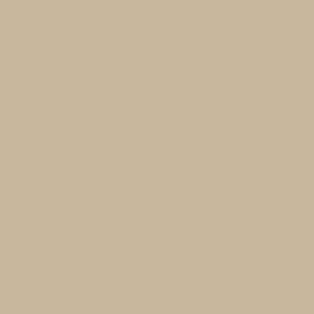
R100 tokyoは、「東京を豊かに暮らす」という視
点で、永く住み継ぐ価値のある邸宅地に位置する
100㎡超のマンションをベースに、本質的な住ま
いとライフスタイルを提案するブランドです。