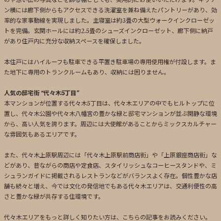
ン横には廊下側からもアクセスできる洗濯室を兼ね備えたパントリーがあり、効
率的な家事動線を実現しました。主寝室は約3畳の大型ウォークインクローゼッ
トを完備。玄関ホールには約2.5畳のシューズインクローゼット、廊下側に納戸
があり住戸内に充分な収納スペースを確保しました。
本住戸にはハイルーフも駐車できる平置き駐車場の専用使用権が付設します。ま
た地下に専用のトランクルームもあり、収納には困りません。
人気の邸宅街 “代々木5丁目”
本マンションが位置する代々木5丁目は、代々木エリアの中でもヒルトップに位
置し、代々木公園や代々木八幡宮の豊かな緑と邸宅マンションが並ぶ閑静な環境
から、高い人気を誇ります。周辺には大使館があることからミックスカルチャー
な雰囲気もあるエリアです。
また、代々木上原駅周辺には「代々木上原駅前商店街」や「上原銀座商店街」な
どがあり、昔ながらの商店や定食店、スタイリッシュなコーヒースタンドや、ミ
シュランガイドに掲載されるレストランなどがバランスよく存在。個性豊かな店
舗も続々と増え、今では文化の発信地でもある代々木エリアは、交通利便性の高
さと豊かな緑が共存する住環境です。
代々木エリアをもっと詳しく知りたい方は、こちらの記事をお読みください。