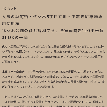
コンセプト
人気の邸宅街・代々木5丁目立地・平置き駐車場専
用使用権
代々木公園の緑と調和する、全室南向き140平米超
3LDKの一邸
代々木公園に程近く、大使館も立ち並ぶ閑静な邸宅街・代々木5丁目エリアに建
つ『代々木公園パーク・マンション』。風格ある佇まいで代々木エリアの中でも
存在感を放つ本マンションから、R100 tokyo デザインのリノベーション住戸を
ご紹介します。
本邸は全室南向き、140平米超の3LDK+WIC+SICの間取りの一邸です。高台に
あるため、2階ながらも開放感のある眺望で、バルコニーからは代々木公園の豊
かな緑を望めます。シンプルで爽やかな内装が自然の風景と穏やかに呼応し、寛
ぎの住まいとしてお過ごしいただけます。
リビングダイニングは約28畳と広々とした空間。キッチンには充分な収納スペ
ースを確保し、壁に沿って設置したカウンターは広い調理台としても、趣味のも
のや想い出の写真などを飾る棚としても、実用的にお使いいただけます。キッチ