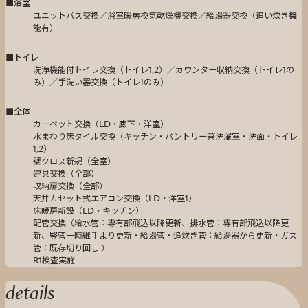
■浴室
ユニットバス交換／浴室暖房換気乾燥機交換／給湯器交換（追い炊き機
能有）
■トイレ
洗浄機能付トイレ交換（トイレ1,2）／カウンター収納交換（トイレ1の
み）／手洗い器交換（トイレ1のみ）
■全体
カーペット交換（LD・廊下・洋室）
水まわり床タイル交換（キッチン・パントリー兼洗濯室・洗面・トイレ
1,2）
壁クロス新規（全室）
建具交換（全部）
収納扉交換（全部）
天井カセット式エアコン交換（LD・洋室1）
床暖房新設（LD・キッチン）
配管交換（給水管：専有部飛込以降更新、排水管：専有部飛込以降更
新、竪管一時継手より更新・給湯管・追炊き管：給湯器から更新・ガス
管：既存切り回し ）
R1検査実施
details