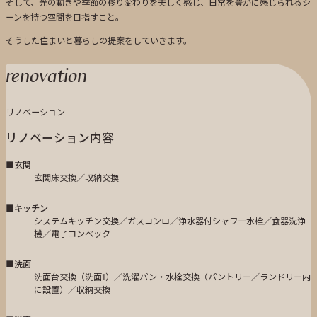
そして、光の動きや季節の移り変わりを美しく感じ、日常を豊かに感じられるシ
ーンを持つ空間を目指すこと。
そうした住まいと暮らしの提案をしていきます。
renovation
リノベーション
リノベーション内容
■玄関
玄関床交換／収納交換
■キッチン
システムキッチン交換／ガスコンロ／浄水器付シャワー水栓／食器洗浄
機／電子コンベック
■洗面
洗面台交換（洗面1）／洗濯パン・水栓交換（パントリー／ランドリー内
に設置）／収納交換