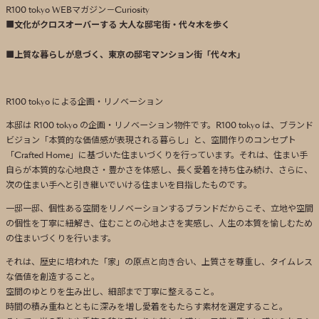
R100 tokyo WEBマガジン－Curiosity
■
文化がクロスオーバーする 大人な邸宅街・代々木を歩く
■
上質な暮らしが息づく、東京の邸宅マンション街「代々木」
R100 tokyo による企画・リノベーション
本邸は R100 tokyo の企画・リノベーション物件です。R100 tokyo は、ブランド
ビジョン「本質的な価値感が表現される暮らし」と、空間作りのコンセプト
「Crafted Home」に基づいた住まいづくりを行っています。それは、住まい手
自らが本質的な心地良さ・豊かさを体感し、長く愛着を持ち住み続け、さらに、
次の住まい手へと引き継いでいける住まいを目指したものです。
一邸一邸、個性ある空間をリノベーションするブランドだからこそ、立地や空間
の個性を丁寧に紐解き、住むことの心地よさを実感し、人生の本質を愉しむため
の住まいづくりを行います。
それは、歴史に培われた「家」の原点と向き合い、上質さを尊重し、タイムレス
な価値を創造すること。
空間のゆとりを生み出し、細部まで丁寧に整えること。
時間の積み重ねとともに深みを増し愛着をもたらす素材を選定すること。