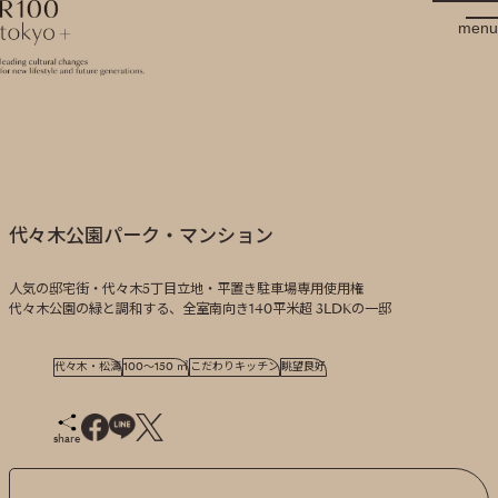
R100 tokyo
menu
代々木公園パーク・マンション
人気の邸宅街・代々木5丁目立地・平置き駐車場専用使用権
代々木公園の緑と調和する、全室南向き140平米超 3LDKの一邸
代々木・松濤
100～150 ㎡
こだわりキッチン
眺望良好
share