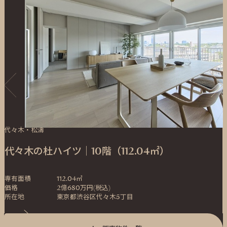
代々木・松濤
代々木の杜ハイツ｜10階（112.04㎡）
専有面積
112.04㎡
価格
2億680万円(税込)
所在地
東京都渋谷区代々木5丁目