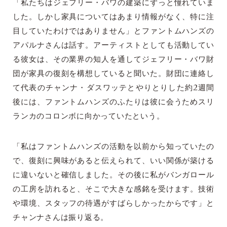
「私たちはジェフリー・バワの建築にずっと憧れていま
した。しかし家具についてはあまり情報がなく、特に注
目していたわけではありません」とファントムハンズの
アパルナさんは話す。アーティストとしても活動してい
る彼女は、その業界の知人を通してジェフリー・バワ財
団が家具の復刻を構想していると聞いた。財団に連絡し
て代表のチャンナ・ダスワッテとやりとりした約2週間
後には、ファントムハンズのふたりは彼に会うためスリ
ランカのコロンボに向かっていたという。
「私はファントムハンズの活動を以前から知っていたの
で、復刻に興味があると伝えられて、いい関係が築ける
に違いないと確信しました。その後に私がバンガロール
の工房を訪れると、そこで大きな感銘を受けます。技術
や環境、スタッフの待遇がすばらしかったからです」と
チャンナさんは振り返る。