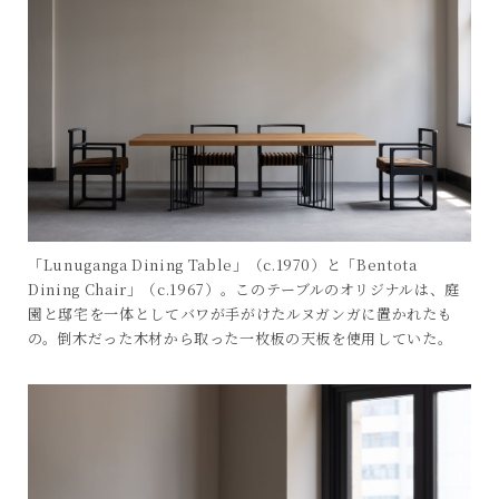
「Lunuganga Dining Table」（c.1970）と「Bentota
Dining Chair」（c.1967）。このテーブルのオリジナルは、庭
園と邸宅を一体としてバワが手がけたルヌガンガに置かれたも
の。倒木だった木材から取った一枚板の天板を使用していた。