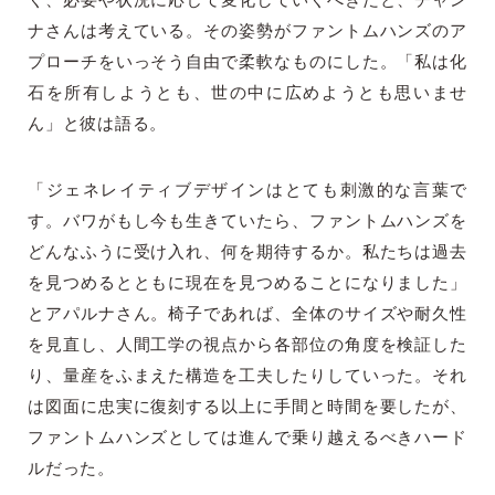
く、必要や状況に応じて変化していくべきだと、チャン
ナさんは考えている。その姿勢がファントムハンズのア
プローチをいっそう自由で柔軟なものにした。「私は化
石を所有しようとも、世の中に広めようとも思いませ
ん」と彼は語る。
「ジェネレイティブデザインはとても刺激的な言葉で
す。バワがもし今も生きていたら、ファントムハンズを
どんなふうに受け入れ、何を期待するか。私たちは過去
を見つめるとともに現在を見つめることになりました」
とアパルナさん。椅子であれば、全体のサイズや耐久性
を見直し、人間工学の視点から各部位の角度を検証した
り、量産をふまえた構造を工夫したりしていった。それ
は図面に忠実に復刻する以上に手間と時間を要したが、
ファントムハンズとしては進んで乗り越えるべきハード
ルだった。