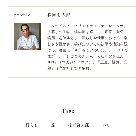
profile
松浦 弥太郎
エッセイスト。クリエィティブディレクター。
「暮しの手帖」編集長を経て、「正直、親切、
笑顔」を信条とし、暮らしや仕事における、楽
しさや豊かさ、学びについての執筆や活動を続
ける。著書に『今日もていねいに。』（PHP研
究所）、『しごとのきほん くらしのきほん
100』（マガジンハウス）、『正直、親切、笑
顔』（光文社）など多数。
Tags
暮らし
旅
松浦弥太郎
パリ