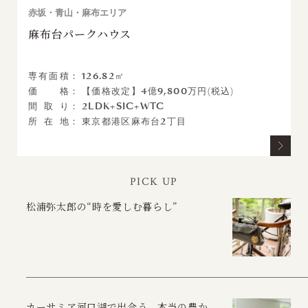
赤坂・青山・麻布エリア
麻布台パークハウス
専
有
面
積
126.82㎡
価
格
【価格改定】4億9,800万円(税込)
間
取
り
2LDK+SIC+WTC
所
在
地
東京都港区麻布台2丁目
PICK UP
松浦弥太郎の“時を愛しむ暮らし”
カーサミア河口湖で出合う、本当の豊か