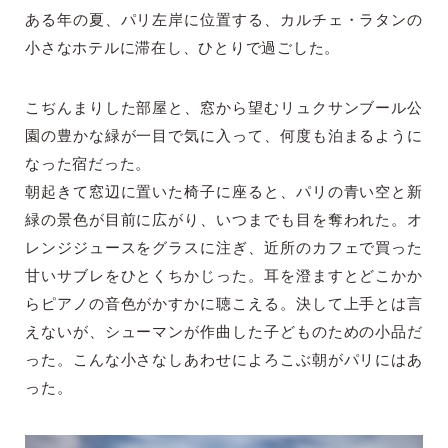
ある年の夏、パリ左岸に位置する、カルチェ・ラタンの
小さなホテルに滞在し、ひとりで過ごした。
こぢんまりした部屋と、窓から望むリュクサンブール公
園の豊かな緑が一目で気に入って、何度も泊まるように
なった宿だった。
朝起きて窓辺に置いた椅子に座ると、パリの青い空と新
緑の景色が目前に広がり、いつまでも目を奪われた。オ
レンジジュースをグラスに注ぎ、近所のカフェで買った
甘いサブレをひとくちかじった。耳を澄ますとどこかか
らピアノの音色がかすかに聴こえる。決して上手とは言
えないが、シューマンが作曲した子どものための小品だ
った。こんな小さなしあわせによろこぶ朝がパリにはあ
った。