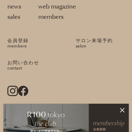
news
web magazine
sales
members
会員登録
サロン来場予約
members
salon
お問い合わせ
contact
Copyright(c) ReBITA Inc. All Rights Reserved