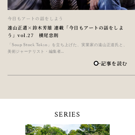
今日もアートの話をしよう
遠山正道×鈴木芳雄 連載「今日もアートの話をしよ
う」vol.27 横尾忠則
「Soup Stock Tokyo」を立ち上げた、実業家の遠山正道氏と、
美術ジャーナリスト・編集者…
記事を読む
SERIES