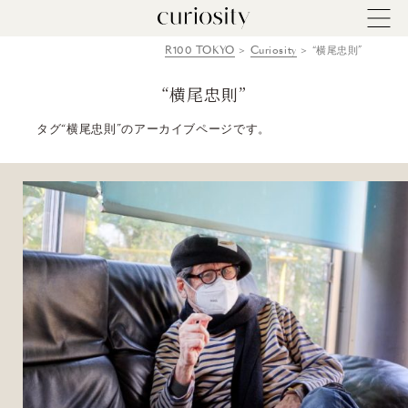
R100 TOKYO
Curiosity
“横尾忠則”
“横尾忠則”
タグ“横尾忠則”のアーカイブページです。