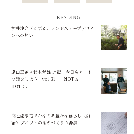
TRENDING
桝井淳介氏が語る、ランドスケープデザイ
ンへの想い
遠山正道×鈴木芳雄 連載「今日もアート
の話をしよう」vol.31 「NOT A
HOTEL」
高性能家電でかなえる豊かな暮らし〈前
編〉――ダイソンのものづくりの源泉