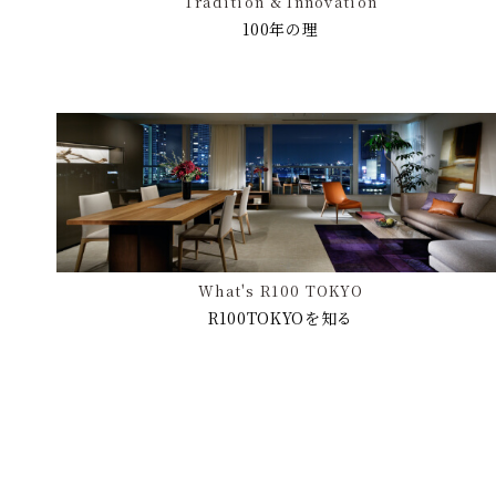
Tradition & Innovation
100年の理
What's R100 TOKYO
R100TOKYOを知る