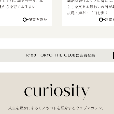
サミア河口湖で出合う、本
瀟洒な居住エリアの隣には
豊かさを育てる住まい
らしを支える賑わいの街がある
広尾・麻布・三田を歩く
記事を読む
記事
R100 TOKYO THE CLUBに会員登録
人生を豊かにするモノやコトを紹介するウェブマガジン。