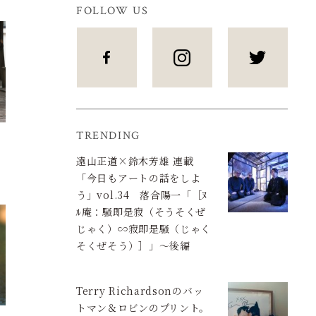
FOLLOW US
TRENDING
遠山正道×鈴木芳雄 連載
「今日もアートの話をしよ
う」vol.34 落合陽一「［ﾇ
ﾙ庵：騒即是寂（そうそくぜ
じゃく）∽寂即是騒（じゃく
そくぜそう）］」〜後編
Terry Richardsonのバッ
トマン＆ロビンのプリント。