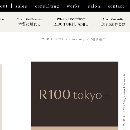
out
sales
consulting
works
salon
contact
ation
Touch the Essence
What’s R100 TOKYO
About Curiosity
本質に触れる
R100 TOKYO を知る
Curiosityとは
R100 TOKYO
Curiosity
“引き継ぐ”
“引き継ぐ”｜R100 TOKYO Magazine Curiosity