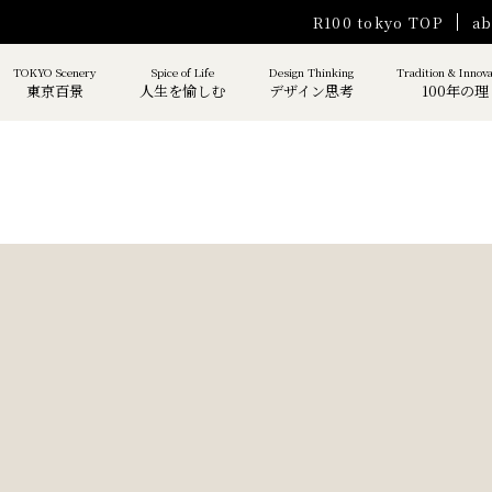
R100 tokyo TOP
ab
TOKYO Scenery
Spice of Life
Design Thinking
Tradition & Innov
東京百景
人生を愉しむ
デザイン思考
100年の理