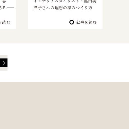
、暮
インテリアスタイリスト・黒田美
――
津子さんの理想の家のつくり方
を読む
記事を読む