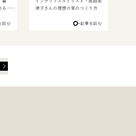
、暮
インテリアスタイリスト・黒田美
――
津子さんの理想の家のつくり方
を読む
記事を読む