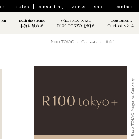
out
sales
consulting
works
salon
contact
ation
Touch the Essence
What’s R100 TOKYO
About Curiosity
本質に触れる
R100 TOKYO を知る
Curiosityとは
R100 TOKYO
Curiosity
“目白”
“目白”｜R100 TOKYO Magazine Curiosity