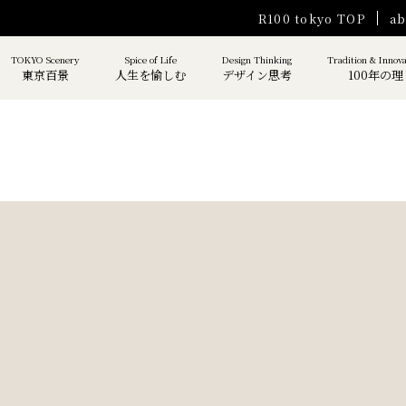
R100 tokyo TOP
ab
TOKYO Scenery
Spice of Life
Design Thinking
Tradition & Innov
東京百景
人生を愉しむ
デザイン思考
100年の理