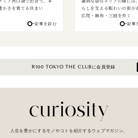
サミア河口湖で出合う、本
瀟洒な居住エリアの隣には
豊かさを育てる住まい
らしを支える賑わいの街がある
広尾・麻布・三田を歩く
記事を読む
記事
R100 TOKYO THE CLUBに会員登録
人生を豊かにするモノやコトを紹介するウェブマガジン。