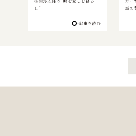
松浦弥太郎の“時を愛しむ暮ら
カー
し”
当の
記事を読む