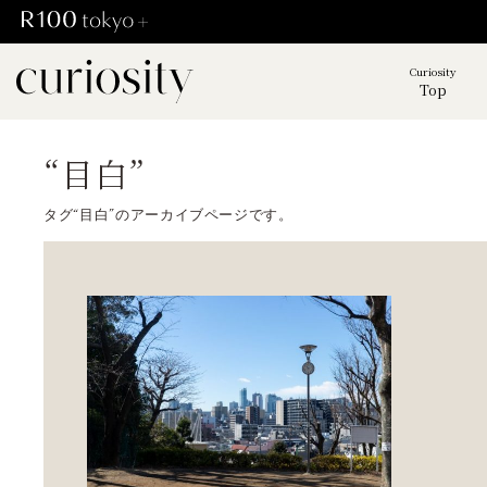
Curiosity
Top
“目白”
タグ“目白”のアーカイブページです。