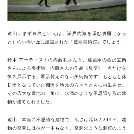
遠山：まず豊島といえば、瀬戸内海を望む唐櫃（から
と）の小高い丘に建設された「豊島美術館」でしょう。
鈴木:アーティストの内藤礼さんと、建築家の西沢立衛
さんによる美術館。内藤さんの作品《母型》一点だけを
恒久展示する、展示替えのない美術館です。もともと休
耕田となっていた棚田を地元の方々とともに再生させ、
その広大な敷地の一角に、水滴のような不思議な形の建
物が建てられました。
遠山：本当に不思議な建物で、広さは延床2,344㎡。建
物の空間には柱が一本もなく、空洞のような洞窟のよう