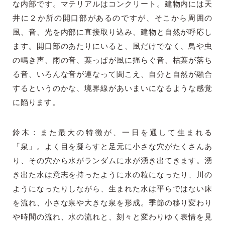
な内部です。マテリアルはコンクリート。建物内には天
井に２か所の開口部があるのですが、そこから周囲の
風、音、光を内部に直接取り込み、建物と自然が呼応し
ます。開口部のあたりにいると、風だけでなく、鳥や虫
の鳴き声、雨の音、葉っぱが風に揺らぐ音、枯葉が落ち
る音、いろんな音が連なって聞こえ、自分と自然が融合
するというのかな、境界線があいまいになるような感覚
に陥ります。
鈴木：また最大の特徴が、一日を通して生まれる
「泉」。よく目を凝らすと足元に小さな穴がたくさんあ
り、その穴から水がランダムに水が湧き出てきます。湧
き出た水は意志を持ったように水の粒になったり、川の
ようになったりしながら、生まれた水は平らではない床
を流れ、小さな泉や大きな泉を形成。季節の移り変わり
や時間の流れ、水の流れと、刻々と変わりゆく表情を見