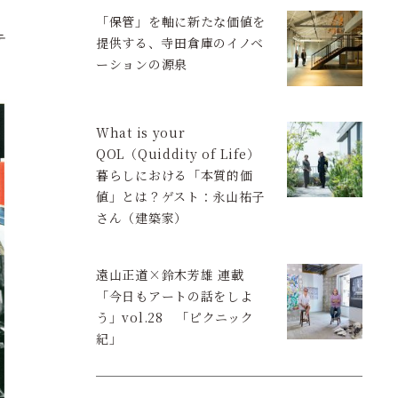
「保管」を軸に新たな価値を
テ
提供する、寺田倉庫のイノベ
ーションの源泉
What is your
QOL（Quiddity of Life）
暮らしにおける「本質的価
値」とは？ゲスト：永山祐子
さん（建築家）
遠山正道×鈴木芳雄 連載
「今日もアートの話をしよ
う」vol.28 「ピクニック
紀」