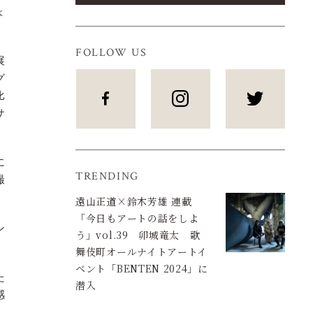
ょ
FOLLOW US
展
グ
比
サ
に
TRENDING
撮
遠山正道×鈴木芳雄 連載
「今日もアートの話をしよ
ン
う」vol.39 卯城竜太 歌
舞伎町オールナイトアートイ
ベント「BENTEN 2024」に
た
潜入
感