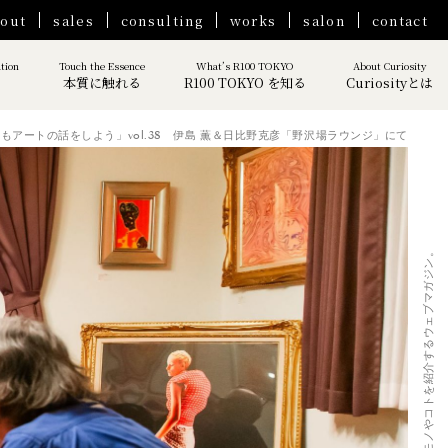
out
sales
consulting
works
salon
contact
ation
Touch the Essence
What’s R100 TOKYO
About Curiosity
本質に触れる
R100 TOKYO を知る
Curiosityとは
もアートの話をしよう」vol.38 伊島 薫＆日比野克彦「野沢場ラウンジ」にて
Curiosity｜ 人生を豊かにするモノやコトを紹介するウェブマガジン。