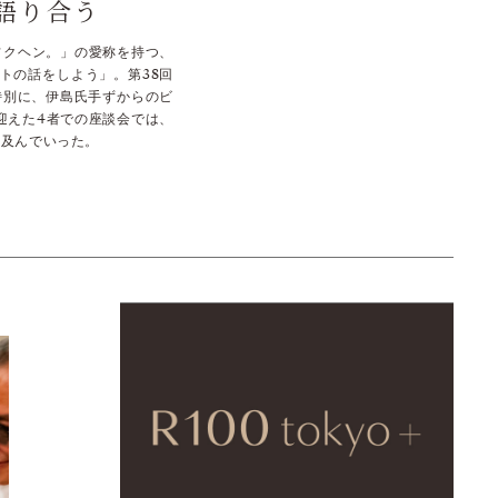
語り合う
、「フクヘン。」の愛称を持つ、
トの話をしよう」。第38回
特別に、伊島氏手ずからのビ
迎えた4者での座談会では、
に及んでいった。