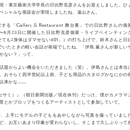
現・東京藝術大学学長の日比野克彦さんをお迎えしました。ひ
ペシャルな座談会が実現しましたね、遠山さん。
「Gallery & Restaurant 舞台裏」での日比野さんの個
4日〜6月23日に開催した日比野克彦個展・ライブペインティン
マせても⇄身体はダマせない♯01」）の打ち上げで、鈴木さんと日
でいたときの軽い会話が発端でしたね。「伊島 薫さんが新しい
かない？」って。
話題からよい機会をいただきました（笑）。伊島さんとは本当
。おそらく四半世紀以上前、子ども用品のカタログかなにかの
以来かな……。
e（セサミ）』（朝日新聞出版／現在休刊）だっけ。僕がカメラマ
景とかプロップをつくるアーティストとして参加していて。
が、上手にモデルの子どもをあやしながら写真を撮っていまし
ど、お互いあまり印象が変わらないし、そこまで久しぶりって