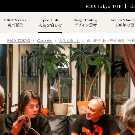
R100 tokyo TOP
ab
TOKYO Scenery
Spice of Life
Design Thinking
Tradition & Innov
東京百景
人生を愉しむ
デザイン思考
100年の理
R100 TOKYO
Curiosity
人生を愉しむ
遠山正道×鈴木芳雄 連載「今日