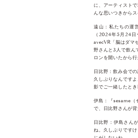
に、アーティストで
んな思いつきからス
遠山：私たちの運営する
（2024年5月2
avecVR「脳はダ
野さんと3人で飲ん
ロンを開いたから行
日比野：飲み会での
久しぶりなんですよ
影でご一緒したとき
伊島：『sesam
で、日比野さんが背
日比野：伊島さん
ね。久しぶりですけ
じがしないね。