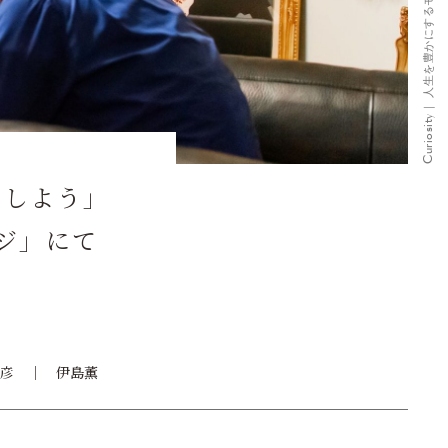
をしよう」
ンジ」にて
彦
伊島薫