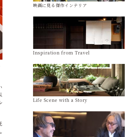
映画に見る傑作インテリア
Inspiration from Travel
ん
い
以
Life Scene with a Story
ル
死
ん