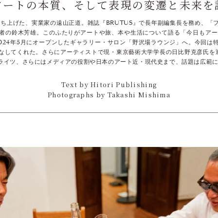
アートの本質、そして表現の変遷と未来を
kyo」を立ち上げた、実業家の遠山正道。雑誌『BRUTUS』で長年副編集長を務め
者の鈴木芳雄。このふたりがアートや旅、本や生活について語る「今日もアー
2024年5月にオープンしたギャラリー・サロン「野沢場ラウンジ」へ。今回は
なしてくれた。さらにアーティストで現・東京藝術大学学長の日比野克彦氏を
ライツ、さらにはメディアの役割や日本のアート近・現代史まで、話題は広範
Text by Hitori Publishing
Photographs by Takashi Mishima