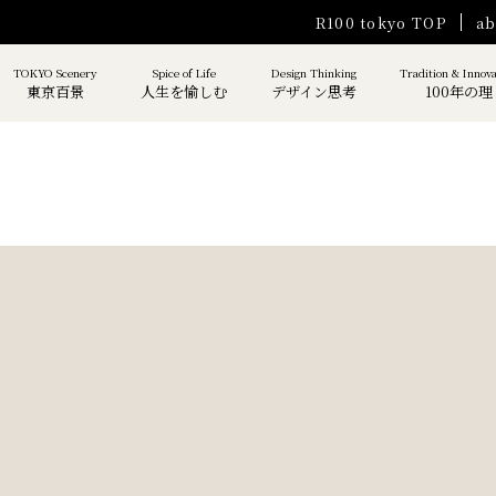
R100 tokyo TOP
ab
TOKYO Scenery
Spice of Life
Design Thinking
Tradition & Innov
東京百景
人生を愉しむ
デザイン思考
100年の理