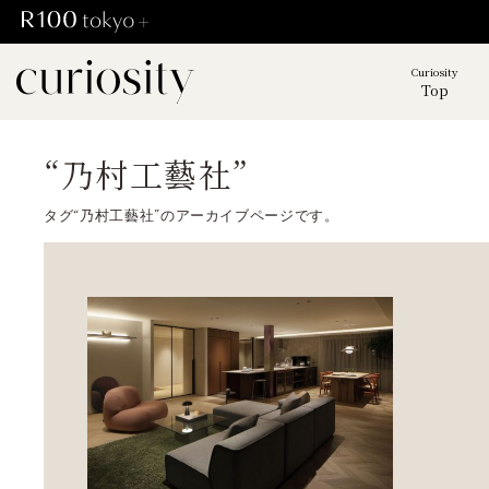
Curiosity
Top
“乃村工藝社”
タグ“乃村工藝社”のアーカイブページです。