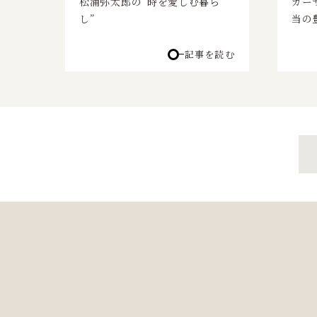
松浦弥太郎の“時を愛しむ暮ら
カー
し”
当の
記事を読む