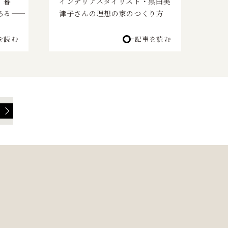
、暮
インテリアスタイリスト・黒田美
――
津子さんの理想の家のつくり方
を読む
記事を読む