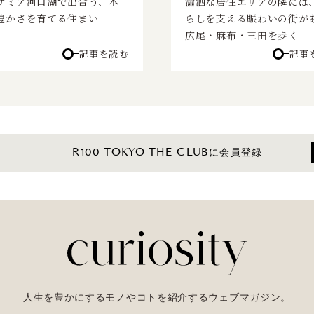
サミア河口湖で出合う、本
瀟洒な居住エリアの隣には
豊かさを育てる住まい
らしを支える賑わいの街がある
広尾・麻布・三田を歩く
記事を読む
記事
R100 TOKYO THE CLUBに会員登録
人生を豊かにするモノやコトを紹介するウェブマガジン。