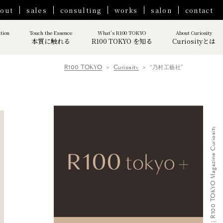
out
sales
consulting
works
salon
contact
ation
Touch the Essence
What’s R100 TOKYO
About Curiosity
本質に触れる
R100 TOKYO を知る
Curiosityとは
R100 TOKYO
Curiosity
“乃村工藝社”
“乃村工藝社”｜R100 TOKYO Magazine Curiosity