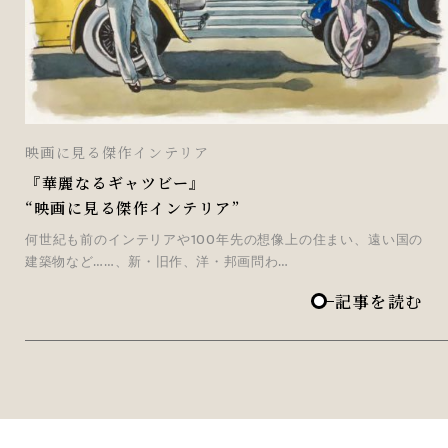
映画に見る傑作インテリア
『華麗なるギャツビー』
“映画に見る傑作インテリア”
何世紀も前のインテリアや100年先の想像上の住まい、遠い国の
建築物など……、新・旧作、洋・邦画問わ…
記事を読む