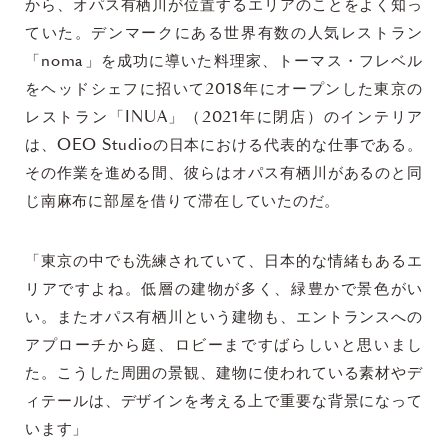
から、オパス有栖川が位置するエリアのことをよく知っ
ていた。デンマークにある世界有数の人気レストラン
「noma」を成功に導いた料理家、トーマス・フレベル
をヘッドシェフに招いて2018年にオープンした東京の
レストラン「INUA」（2021年に閉店）のインテリア
は、OEO Studioの日本における代表的な仕事である。
その作業を進める間、彼らはオパス有栖川があるのと同
じ南麻布に部屋を借りて滞在していたのだ。
「東京の中でも洗練されていて、日本的な情緒もあるエ
リアですよね。低層の建物が多く、緑豊かで景色がい
い。またオパス有栖川という建物も、エントランスへの
アプローチから庭、ロビーまですばらしいと思いまし
た。こうした周囲の景観、建物に使われている素材やデ
ィテールは、デザインを考える上で重要な背景になって
います」