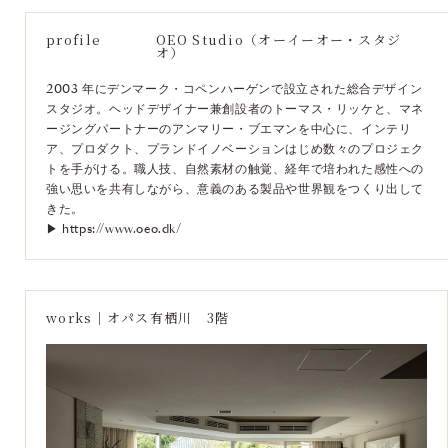
profile
OEO Studio（オーイーオー・スタジ
オ）
2003 年にデンマーク・コペンハーゲンで設立された総合デザイン
スタジオ。ヘッドデザイナー兼創設者のトーマス・リッケと、マネ
ージングパートナーのアンマリー・ブエマンを中心に、インテリ
ア、プロダクト、プランドイノベーションはじめ数々のプロジェク
トを手がける。職人技、自然素材の触覚、経年で培われた感性への
強い思いを共有しながら、意義のある製品や世界観をつくり出して
きた。
▶︎
https://www.oeo.dk/
works｜オパス有栖川 3階