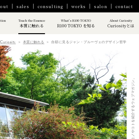
out
sales
consulting
works
salon
contact
ation
Touch the Essence
What’s R100 TOKYO
About Curiosity
本質に触れる
R100 TOKYO を知る
Curiosityとは
Curiosity
本質に触れる
自邸に見るジャン・プルーヴェのデザイン哲学
Curiosity｜ 人生を豊かにするモノやコトを紹介するウェブマガジン。