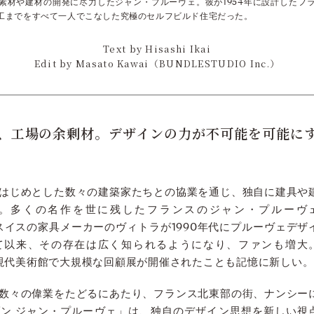
素材や建材の開発に尽力したジャン・プルーヴェ。彼が1954年に設計したフ
工までをすべて一人でこなした究極のセルフビルド住宅だった。
Text by Hisashi Ikai
Edit by Masato Kawai（BUNDLESTUDIO Inc.）
、工場の余剰材。デザインの力が不可能を可能に
はじめとした数々の建築家たちとの協業を通じ、独自に建具や
。多くの名作を世に残したフランスのジャン・プルーヴ
）。スイスの家具メーカーのヴィトラが1990年代にプルーヴェデザ
て以来、その存在は広く知られるようになり、ファンも増大
都現代美術館で大規模な回顧展が開催されたことも記憶に新しい。
数々の偉業をたどるにあたり、フランス北東部の街、ナンシー
ン ジャン・プルーヴェ」は、独自のデザイン思想を新しい視