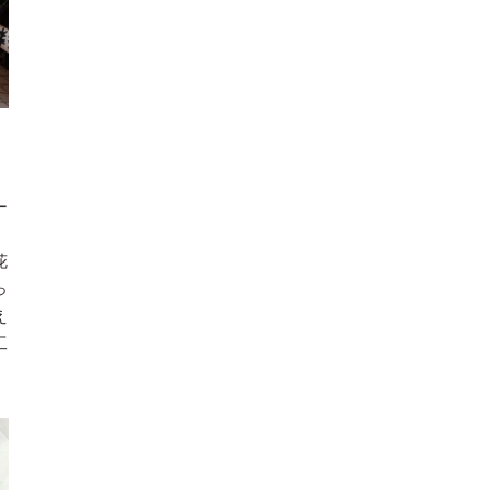
ー
、
花
っ
え
工