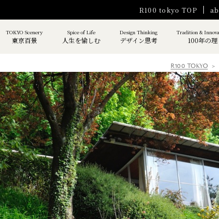
R100 tokyo TOP
ab
TOKYO Scenery
Spice of Life
Design Thinking
Tradition & Innov
東京百景
人生を愉しむ
デザイン思考
100年の理
R100 TOKYO