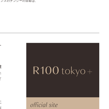
ランスのナンシーの自邸は、
す
建
ェ
イ
。
に
点