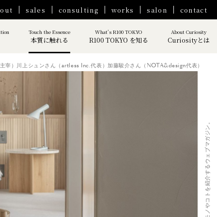
out
sales
consulting
works
salon
contact
ation
Touch the Essence
What’s R100 TOKYO
About Curiosity
本質に触れる
R100 TOKYO を知る
Curiosityとは
）川上シュンさん（artless Inc.代表）加藤駿介さん（NOTA&design代表）
Curiosity｜ 人生を豊かにするモノやコトを紹介するウェブマガジン。