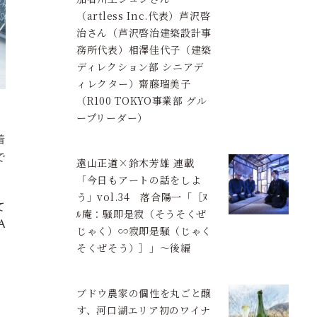
（artless Inc.代表）芦沢啓
治さん（芦沢啓治建築設計事
務所代表）相澤佳代子（建築
ディレクション部 シニアデ
ィレクター）齋藤瑠美子
（R100 TOKYO事業部 グル
ープリーダー）
着
で
遠山正道×鈴木芳雄 連載
「今日もアートの話をしよ
う」vol.34 落合陽一「［ﾇ
て
ﾙ庵：騒即是寂（そうそくぜ
A
じゃく）∽寂即是騒（じゃく
）
そくぜそう）］」〜後編
」
ブドウ農家の個性を丸ごと醸
す、河口湖エリア初のワイナ