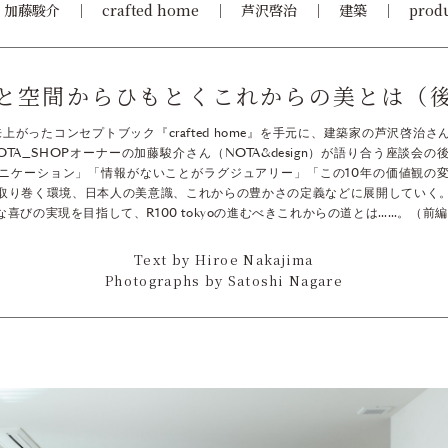
加藤駿介
crafted home
芦沢啓治
建築
prod
と空間からひもとくこれからの美とは（
上がったコンセプトブック『crafted home』を手元に、建築家の芦沢啓治
TA_SHOPオーナーの加藤駿介さん（NOTA&design）が語り合う座談会
ニケーション」「情報がないことがラグジュアリー」「この10年の価値観の
取り巻く環境、日本人の美意識、これからの豊かさの定義などに展開していく
喜びの実現を目指して、R100 tokyoの進むべきこれからの道とは……。（前
Text by Hiroe Nakajima
Photographs by Satoshi Nagare