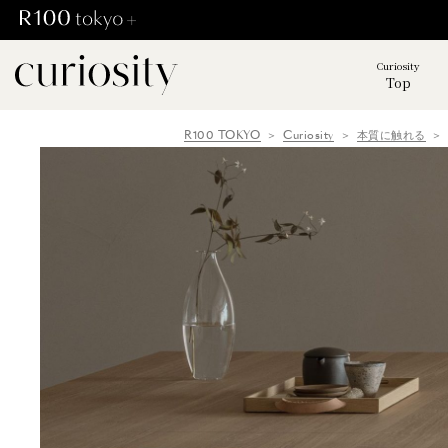
Curiosity
Top
R100 TOKYO
Curiosity
本質に触れる