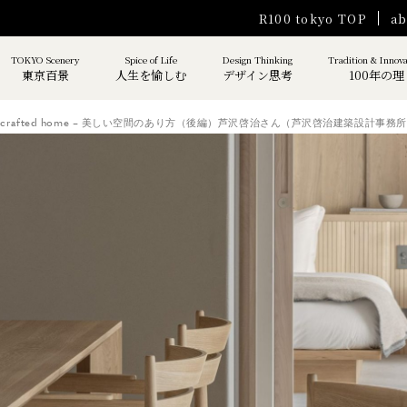
R100 tokyo TOP
ab
TOKYO Scenery
Spice of Life
Design Thinking
Tradition & Innov
東京百景
人生を愉しむ
デザイン思考
100年の理
crafted home – 美しい空間のあり方（後編）芦沢啓治さん（芦沢啓治建築設計事務所主宰