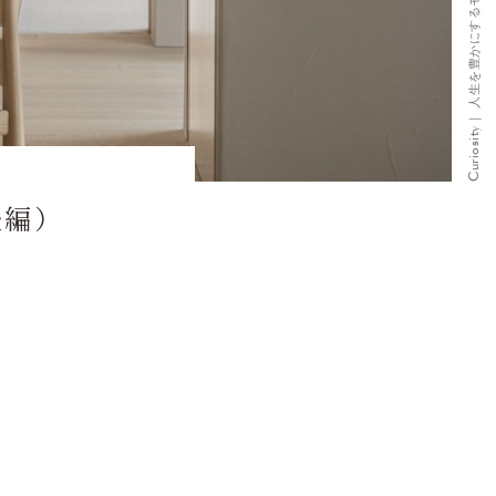
後編）
）