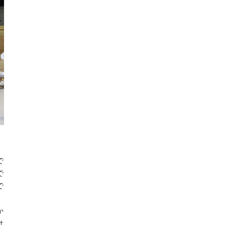
で
で
で
。
か
け