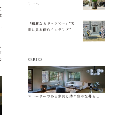
リーへ
て
は
、
『華麗なるギャツビー』“映
す
画に見る傑作インテリア”
ら
オ
SERIES
思
ストーリーのある家具と紡ぐ豊かな暮らし