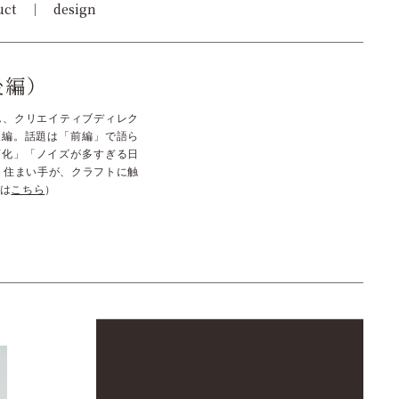
uct
design
後編）
さん、クリエイティブディレク
の後編。話題は「前編」で語ら
変化」「ノイズが多すぎる日
。住まい手が、クラフトに触
編は
こちら
）