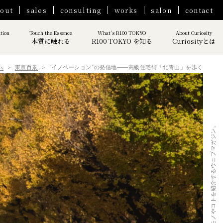
out
sales
consulting
works
salon
contact
ation
Touch the Essence
What’s R100 TOKYO
About Curiosity
本質に触れる
R100 TOKYO を知る
Curiosityとは
ty
東京百景
“イノベーション”の発信地――高級住宅街「北青山」を歩く
Curiosity｜ 人生を豊かにするモノやコトを紹介するウェブマガジン。