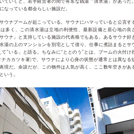
いていくと、若手経営者の間で有名な銭湯「清水湯」があった
湯になっている都会らしい施設だ。
サウナブームが起こっている。サウナにハマっていると公言す
人は多く、この清水湯は立地の利便性、最新設備と居心地の良
サウナ」と支持している施設の代表格でもある。あるサウナ好
水湯の上のマンションを別宅として借り、仕事に煮詰まるとサ
えて”いる」と語る。ちなみに“ととのう”とは、ブームの火付け
タナカカツキ著)で、サウナにより心身の状態が通常とは異なる
表現だ。余談だが、この物件は人気が高く、ここ数年空きがあ
という。