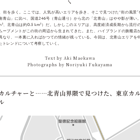
く
、街を歩く。ここでは、人気が高いエリアを歩き、そこで見つけた“街の風景”
南青山」に比べ、国道246号（青山通り）から北の「北青山」はやや影が薄い
7 km²、北青山は約0.5 km²）だ。しかしこのエリアは、高度経済成長期から流
ムーブメントがこの街の周辺から生まれてきた。また、ハイブランドの旗艦店
異なり、一本裏に入ればかつての情緒が残っている。今回は、北青山エリアを
たトレンドについて考察していく。
Text by Aki Maekawa
Photographs by Noriyuki Fukayama
カルチャーと……北青山界隈で見つけた、東京カ
ル