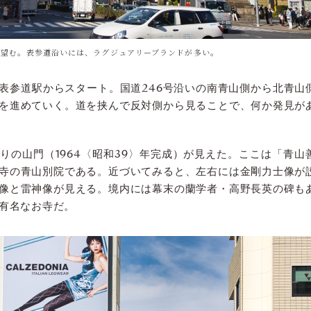
を望む。表参道沿いには、ラグジュアリーブランドが多い。
表参道駅からスタート。国道246号沿いの南青山側から北青山
を進めていく。道を挟んで反対側から見ることで、何か発見が
りの山門（1964〈昭和39〉年完成）が見えた。ここは「青山
寺の青山別院である。近づいてみると、左右には金剛力士像が
像と雷神像が見える。境内には幕末の蘭学者・高野長英の碑も
有名なお寺だ。