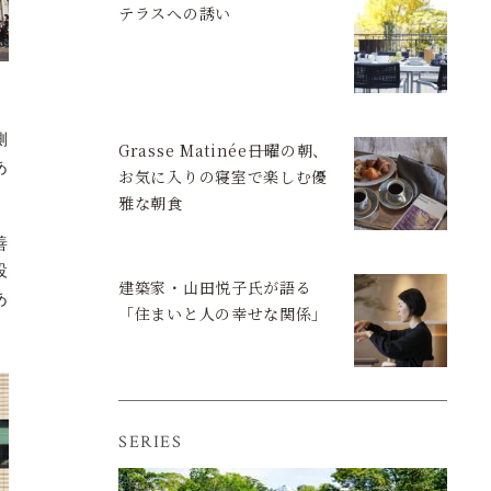
テラスへの誘い
側
Grasse Matinée――日曜の朝、
あ
お気に入りの寝室で楽しむ優
雅な朝食
善
設
建築家・山田悦子氏が語る
あ
「住まいと人の幸せな関係」
SERIES