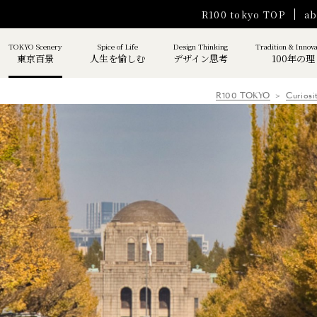
R100 tokyo TOP
ab
TOKYO Scenery
Spice of Life
Design Thinking
Tradition & Innov
東京百景
人生を愉しむ
デザイン思考
100年の理
R100 TOKYO
Curiosi