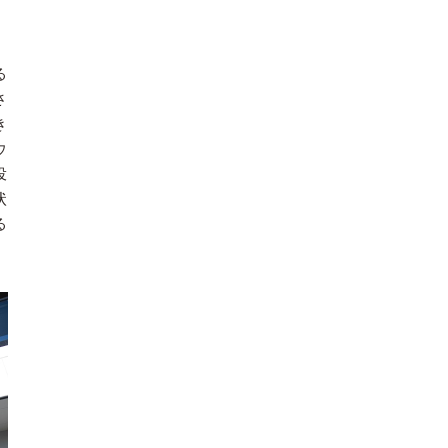
。
る
さ
き
ウ
役
状
る