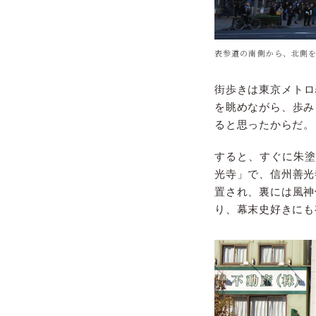
表参道の南側から、北側
街歩きは東京メトロ
を眺めながら、歩み
ると思ったからだ。
すると、すぐに朱塗
光寺」で、信州善光
置され、裏には風神
り、幕末史好きにも