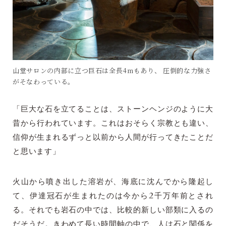
山堂サロンの内部に立つ巨石は全長4mもあり、 圧倒的な力強さ
がそなわっている。
「巨大な石を立てることは、ストーンヘンジのように大
昔から行われています。これはおそらく宗教とも違い、
信仰が生まれるずっと以前から人間が行ってきたことだ
と思います」
火山から噴き出した溶岩が、海底に沈んでから隆起し
て、伊達冠石が生まれたのは今から2千万年前とされ
る。それでも岩石の中では、比較的新しい部類に入るの
だそうだ。きわめて長い時間軸の中で、人は石と関係を