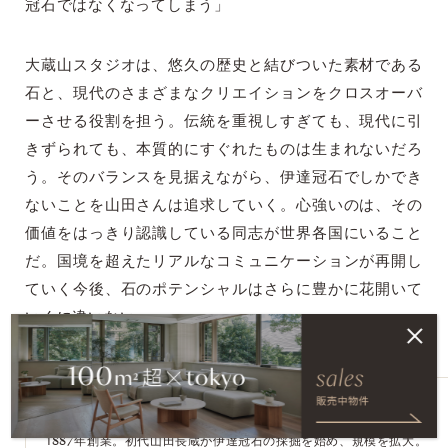
冠石ではなくなってしまう」
大蔵山スタジオは、悠久の歴史と結びついた素材である
石と、現代のさまざまなクリエイションをクロスオーバ
ーさせる役割を担う。伝統を重視しすぎても、現代に引
きずられても、本質的にすぐれたものは生まれないだろ
う。そのバランスを見据えながら、伊達冠石でしかでき
ないことを山田さんは追求していく。心強いのは、その
価値をはっきり認識している同志が世界各国にいること
だ。国境を超えたリアルなコミュニケーションが再開し
ていく今後、石のポテンシャルはさらに豊かに花開いて
いくに違いない。
profile
大蔵山スタジオ
1887年創業。初代山田長蔵が伊達冠石の採掘を始め、規模を拡大。