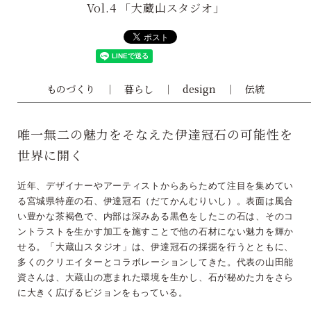
Vol.4 「大蔵山スタジオ」
ものづくり
暮らし
design
伝統
唯一無二の魅力をそなえた伊達冠石の可能性を
世界に開く
近年、デザイナーやアーティストからあらためて注目を集めてい
る宮城県特産の石、伊達冠石（だてかんむりいし）。表面は風合
い豊かな茶褐色で、内部は深みある黒色をしたこの石は、そのコ
ントラストを生かす加工を施すことで他の石材にない魅力を輝か
せる。「大蔵山スタジオ」は、伊達冠石の採掘を行うとともに、
多くのクリエイターとコラボレーションしてきた。代表の山田能
資さんは、大蔵山の恵まれた環境を生かし、石が秘めた力をさら
に大きく広げるビジョンをもっている。