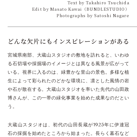
Text by Takahiro Tsuchida
Edit by Masato Kawai（BUNDLESTUDIO）
Photographs by Satoshi Nagare
どんな欠片にもインスピレーションがある
宮城県南部、大蔵山スタジオの敷地を訪れると、いわゆ
る石切場や採掘場のイメージとは異なる風景が広がって
いる。視界に入るのは、緑豊かな里山の景色。多様な植
生によって彩られたのどかな環境に、凛とした風情の岩
や石が散在する。大蔵山スタジオを率いた先代の山田政
博さんが、この一帯の緑化事業を始めた成果なのだとい
う。
大蔵山スタジオは、初代の山田長蔵が1925年に伊達冠
石の採掘を始めたところから始まった。長らく墓石など