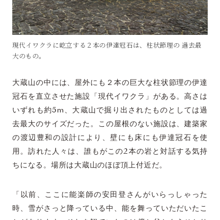
現代イワクラに屹立する２本の伊達冠石は、柱状節理の 過去最
大のもの。
大蔵山の中には、屋外にも２本の巨大な柱状節理の伊達
冠石を直立させた施設「現代イワクラ」がある。高さは
いずれも約5m、大蔵山で掘り出されたものとしては過
去最大のサイズだった。この屋根のない施設は、建築家
の渡辺豊和の設計により、壁にも床にも伊達冠石を使
用。訪れた人々は、誰もがこの2本の岩と対話する気持
ちになる。場所は大蔵山のほぼ頂上付近だ。
「以前、ここに能楽師の安田登さんがいらっしゃった
時、雪がさっと降っている中、能を舞っていただいたこ