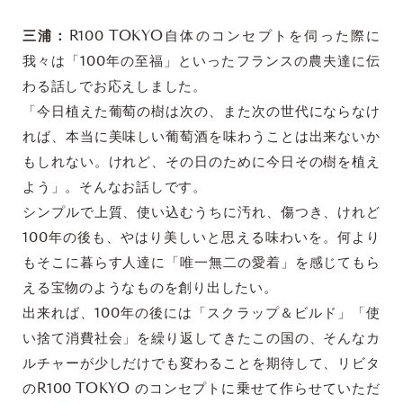
三浦：
R100 TOKYO自体のコンセプトを伺った際に
我々は「100年の至福」といったフランスの農夫達に伝
わる話しでお応えしました。
「今日植えた葡萄の樹は次の、また次の世代にならなけ
れば、本当に美味しい葡萄酒を味わうことは出来ないか
もしれない。けれど、その日のために今日その樹を植え
よう」。そんなお話しです。
シンプルで上質、使い込むうちに汚れ、傷つき、けれど
100年の後も、やはり美しいと思える味わいを。何より
もそこに暮らす人達に「唯一無二の愛着」を感じてもら
える宝物のようなものを創り出したい。
出来れば、100年の後には「スクラップ＆ビルド」「使
い捨て消費社会」を繰り返してきたこの国の、そんなカ
ルチャーが少しだけでも変わることを期待して、リビタ
のR100 TOKYO のコンセプトに乗せて作らせていただ