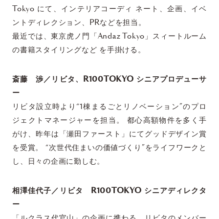
Tokyo にて、インテリアコーディ ネート、企画、イベ
ントディレクション、PRなどを担当。
最近では、東京虎ノ門「Andaz Tokyo」スィートルーム
の書籍スタイリングなど を手掛ける。
斎藤 渉／リビタ、
R100TOKYO シニアプロデューサ
ー
リビタ設立時より“1棟まるごとリノベーション”のプロ
ジェクトマネージャーを担当。 都心高額物件を多く手
がけ、昨年は「瀬田ファースト」にてグッドデザイン賞
を受賞。 “次世代住まいの価値づくり”をライフワークと
し、日々の企画に勤しむ。
相澤佳代子／リビタ R100TOKYO シニアディレクタ
ー
「ルクラス代官山」の企画に携わる。リビタのメンバー