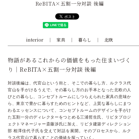
ReBITA×五割一分対談 後編
interior
家具
暮らし
北欧
物語があるこれからの価値をもった住まいづく
り｜ReBITA×五割一分対談 後編
対談後編は、代官山という街と、そこでの暮らし方、ルクラス代
官山を手がけるうえで、その暮らし方のお手本となった北欧の人
びとの暮らし、コンセプトルームにしつらえられた家具の意味か
ら、東京で豊かに暮らすためのヒントなど、上質な暮らしにまつ
わるエッセンスについて、コンセプトルームのデザインを手がけ
た五割一分のディレクターをつとめる三浦哲生氏、リビタプロジ
ェクトマネージャー斎藤渉氏に加え、リビタ建築ディレクション
部 相澤佳代子氏を交えて対話を展開。そのプロセスから、ルク
ラス代官山で暮らすことの価値を探っていく。