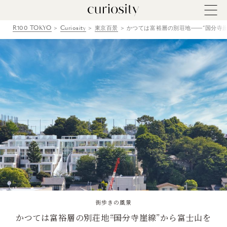
R100 TOKYO
Curiosity
東京百景
かつては富裕層の別荘地――“国分寺
街歩きの風景
かつては富裕層の別荘地――“国分寺崖線”から富士山を