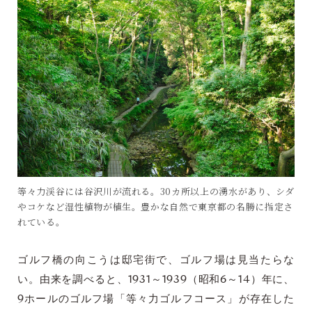
等々力渓谷には谷沢川が流れる。30カ所以上の湧水があり、シダ
やコケなど湿性植物が植生。豊かな自然で東京都の名勝に指定さ
れている。
ゴルフ橋の向こうは邸宅街で、ゴルフ場は見当たらな
い。由来を調べると、1931～1939（昭和6～14）年に、
9ホールのゴルフ場「等々力ゴルフコース」が存在した