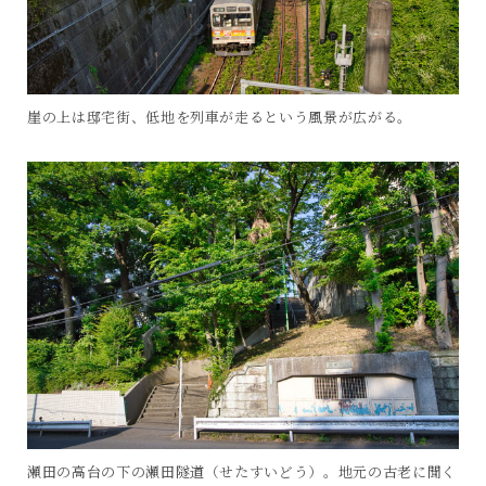
崖の上は邸宅街、低地を列車が走るという風景が広がる。
瀬田の高台の下の瀬田隧道（せたすいどう）。地元の古老に聞く