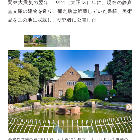
関東大震災の翌年、1924（大正13）年に、現在の静嘉
堂文庫の建物を造り、彌之助は所蔵していた書籍、美術
品をこの地に収蔵し、研究者に公開した。
静嘉堂文庫の建物は1924（大正13）年築。 J.コンドルの弟子の