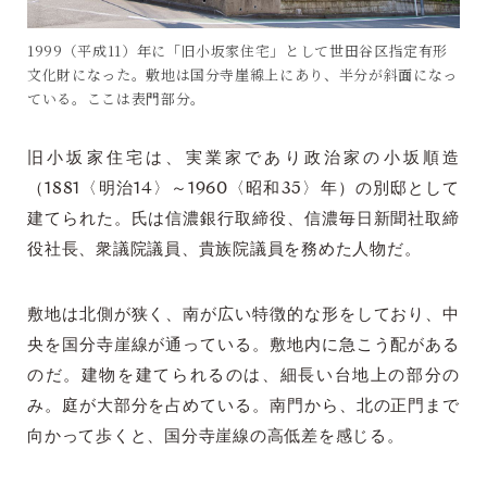
1999（平成11）年に「旧小坂家住宅」として世田谷区指定有形
文化財になった。敷地は国分寺崖線上にあり、半分が斜面になっ
ている。ここは表門部分。
旧小坂家住宅は、実業家であり政治家の小坂順造
（1881〈明治14〉～1960〈昭和35〉年）の別邸として
建てられた。氏は信濃銀行取締役、信濃毎日新聞社取締
役社長、衆議院議員、貴族院議員を務めた人物だ。
敷地は北側が狭く、南が広い特徴的な形をしており、中
央を国分寺崖線が通っている。敷地内に急こう配がある
のだ。建物を建てられるのは、細長い台地上の部分の
み。庭が大部分を占めている。南門から、北の正門まで
向かって歩くと、国分寺崖線の高低差を感じる。