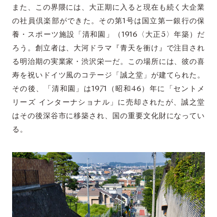
また、この界隈には、大正期に入ると現在も続く大企業
の社員倶楽部ができた。その第1号は国立第一銀行の保
養・スポーツ施設「清和園」（1916〈大正5〉年築）だ
ろう。創立者は、大河ドラマ『青天を衝け』で注目され
る明治期の実業家・渋沢栄一だ。この場所には、彼の喜
寿を祝いドイツ風のコテージ「誠之堂」が建てられた。
その後、「清和園」は1971（昭和46）年に「セントメ
リーズ インターナショナル」に売却されたが、誠之堂
はその後深谷市に移築され、国の重要文化財になってい
る。