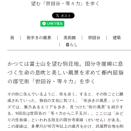
望む「世田谷・等々力」を歩く
街
街歩きの風景
美術館
世田谷
建築
暮らし
かつては富士山を望む別荘地。国分寺崖線に息
づく生命の息吹と美しい風景を求めて――都内屈指
の邸宅街「世田谷・等々力」を歩く
その街に住んでいるように、街を歩く。すると、その街ごとに醸
成されていった、独自の文化に気づく。「街歩きの風景」シリー
ズでは、魅力あるエリアを歩き、見つけた“街の風景”を紹介す
る。9回目は世田谷の「等々力から二子玉川」。ここには「みど
りの生命線」といわれる段丘の国分寺崖線（がいせん）がある。
この崖線は、多摩川が10万年以上の歳月をかけ、武蔵野台地を削