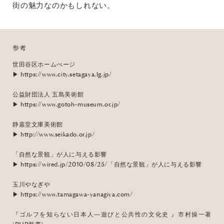
街の魅力なのかもしれない。
参考
世田谷区ホームぺージ
▶︎
https://www.city.setagaya.lg.jp/
公益財団法人 五島美術館
▶︎
https://www.gotoh-museum.or.jp/
静嘉堂文庫美術館
▶︎
http://www.seikado.or.jp/
「自然な景観」が人に与える影響
▶︎
https://wired.jp/2010/08/25/「自然な景観」が人に与える影響
玉川やなぎや
▶︎
https://www.tamagawa-yanagiya.com/
『ゴルフを知らない日本人―遊びと公共性の文化史 』市村操一著