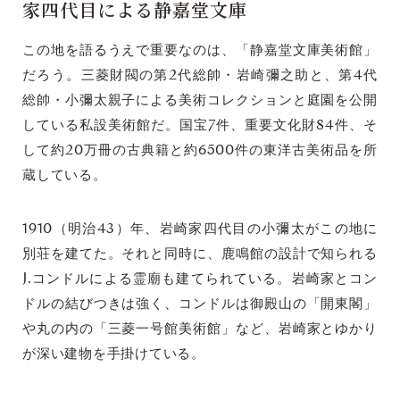
家四代目による静嘉堂文庫
この地を語るうえで重要なのは、「静嘉堂文庫美術館」
だろう。三菱財閥の第2代総帥・岩崎彌之助と、第4代
総帥・小彌太親子による美術コレクションと庭園を公開
している私設美術館だ。国宝7件、重要文化財84件、そ
して約20万冊の古典籍と約6500件の東洋古美術品を所
蔵している。
1910（明治43）年、岩崎家四代目の小彌太がこの地に
別荘を建てた。それと同時に、鹿鳴館の設計で知られる
J.コンドルによる霊廟も建てられている。岩崎家とコン
ドルの結びつきは強く、コンドルは御殿山の「開東閣」
や丸の内の「三菱一号館美術館」など、岩崎家とゆかり
が深い建物を手掛けている。