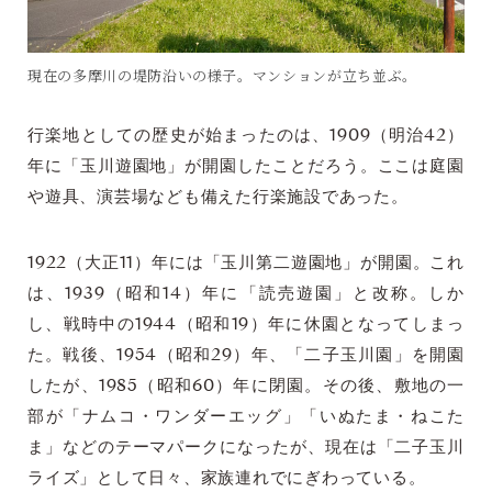
現在の多摩川の堤防沿いの様子。マンションが立ち並ぶ。
行楽地としての歴史が始まったのは、1909（明治42）
年に「玉川遊園地」が開園したことだろう。ここは庭園
や遊具、演芸場なども備えた行楽施設であった。
1922（大正11）年には「玉川第二遊園地」が開園。これ
は、1939（昭和14）年に「読売遊園」と改称。しか
し、戦時中の1944（昭和19）年に休園となってしまっ
た。戦後、1954（昭和29）年、「二子玉川園」を開園
したが、1985（昭和60）年に閉園。その後、敷地の一
部が「ナムコ・ワンダーエッグ」「いぬたま・ねこた
ま」などのテーマパークになったが、現在は「二子玉川
ライズ」として日々、家族連れでにぎわっている。