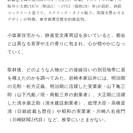
桜井小太郎(1870〈明治3〉～1953〈昭和28〉年)が設計。鉄筋
コンクリート造りで、スクラッチ・タイル貼り。英国を思わせる
デザインが特徴。東京都選定歴史的建造物。
小坂家住宅から、静嘉堂文庫周辺を歩いていると、都会
とは異なる若芽や土の香りに包まれ、心が穏やかになっ
ていく。
取材後、どのような人物がこの崖線沿いの別荘地帯に居
を構えたのかを調べてみた。岩崎本家以外には、明治期
の元勲・松方正義、明治期に活躍した実業家・山下亀三
郎（山下汽船／現・商船三井の創業者）、大正期に活躍
した清水揚之助（清水建設創業者）、総理大臣・高橋是
清（日銀総裁も歴任）や昭和の実業家・川崎八右衛門
（川崎財閥2代目）など、枚挙にいとまがない。