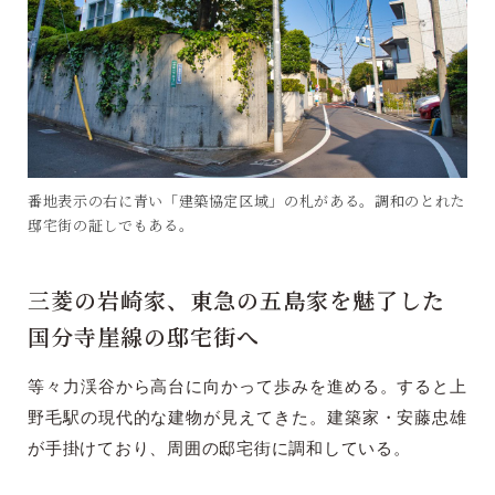
番地表示の右に青い「建築協定区域」の札がある。調和のとれた
邸宅街の証しでもある。
三菱の岩崎家、東急の五島家を魅了した
国分寺崖線の邸宅街へ
等々力渓谷から高台に向かって歩みを進める。すると上
野毛駅の現代的な建物が見えてきた。建築家・安藤忠雄
が手掛けており、周囲の邸宅街に調和している。