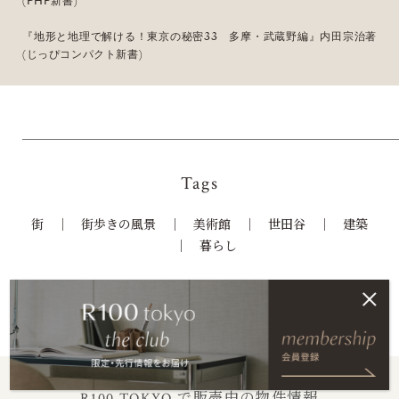
(PHP新書)
『地形と地理で解ける！東京の秘密33 多摩・武蔵野編』内田宗治著
(じっぴコンパクト新書)
Tags
街
街歩きの風景
美術館
世田谷
建築
暮らし
R100 TOKYO で販売中の物件情報