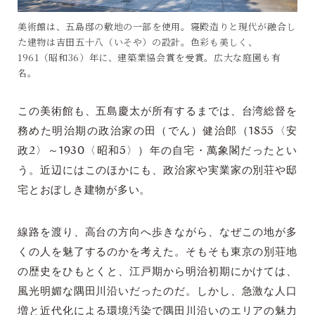
美術館は、五島邸の敷地の一部を使用。寝殿造りと現代が融合し
た建物は吉田五十八（いそや）の設計。色彩も美しく、
1961（昭和36）年に、建築業協会賞を受賞。広大な庭園も有
名。
この美術館も、五島慶太が所有するまでは、台湾総督を
務めた明治期の政治家の田（でん）健治郎（1855〈安
政2〉～1930〈昭和5〉）年の自宅・萬象閣だったとい
う。近辺にはこのほかにも、政治家や実業家の別荘や邸
宅とおぼしき建物が多い。
線路を渡り、高台の方向へ歩きながら、なぜこの地が多
くの人を魅了するのかを考えた。そもそも東京の別荘地
の歴史をひもとくと、江戸期から明治初期にかけては、
風光明媚な隅田川沿いだったのだ。しかし、急激な人口
増と近代化による環境汚染で隅田川沿いのエリアの魅力