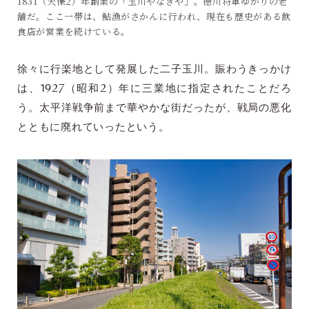
1831（天保2）年創業の「玉川やなぎや」。徳川将軍ゆかりの老
舗だ。ここ一帯は、鮎漁がさかんに行われ、現在も歴史がある飲
食店が営業を続けている。
徐々に行楽地として発展した二子玉川。賑わうきっかけ
は、1927（昭和2）年に三業地に指定されたことだろ
う。太平洋戦争前まで華やかな街だったが、戦局の悪化
とともに廃れていったという。