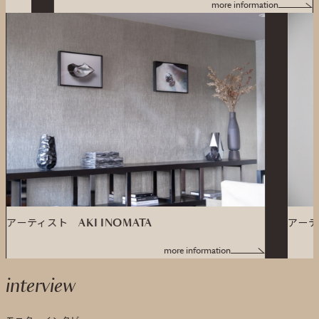
more information
ーティスト
AKI INOMATA
アーティス
more information
interview