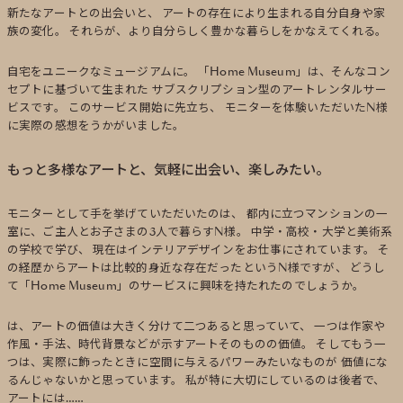
新たなアートとの出会いと、
アートの存在により生まれる自分自身や家
族の変化。
それらが、より自分らしく豊かな暮らしをかなえてくれる。
自宅をユニークなミュージアムに。
「Home Museum」は、そんなコン
セプトに基づいて生まれた
サブスクリプション型のアートレンタルサー
ビスです。
このサービス開始に先立ち、
モニターを体験いただいたN様
に実際の感想をうかがいました。
もっと多様なアートと、気軽に出会い、楽しみたい。
モニターとして手を挙げていただいたのは、
都内に立つマンションの一
室に、ご主人とお子さまの3人で暮らすN様。
中学・高校・大学と美術系
の学校で学び、
現在はインテリアデザインをお仕事にされています。
そ
の経歴からアートは比較的身近な存在だったというN様ですが、
どうし
て「Home Museum」のサービスに興味を持たれたのでしょうか。
は、アートの価値は大きく分けて二つあると思っていて、
一つは作家や
作風・手法、時代背景などが示すアートそのものの価値。
そしてもう一
つは、実際に飾ったときに空間に与えるパワーみたいなものが
価値にな
るんじゃないかと思っています。
私が特に大切にしているのは後者で、
アートには……